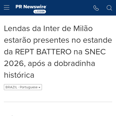
Declaração de Acessibilidade
Saltar a Navegação
Hamburger menu
Lendas da Inter de Milão
estarão presentes no estande
da REPT BATTERO na SNEC
2026, após a dobradinha
histórica
BRAZIL - Portuguese