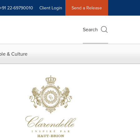
+91 22-69790010
Client Login
Send a Release
Search
le & Culture