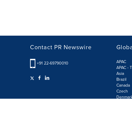
Contact PR Newswire
Globa
APAC
+91 22-69790010
APAC - T
Asia
Brazil
Canada
Czech
Denmar
Finland
France
German