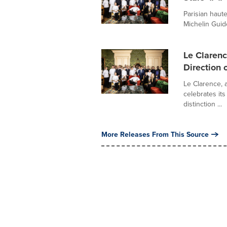
Parisian haute
Michelin Guide म
Le Claren
Direction
Le Clarence, 
celebrates it
distinction ...
More Releases From This Source