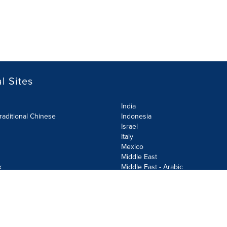
l Sites
India
raditional Chinese
Indonesia
Israel
Italy
Mexico
Middle East
k
Middle East - Arabic
Netherlands
Norway
y
Poland