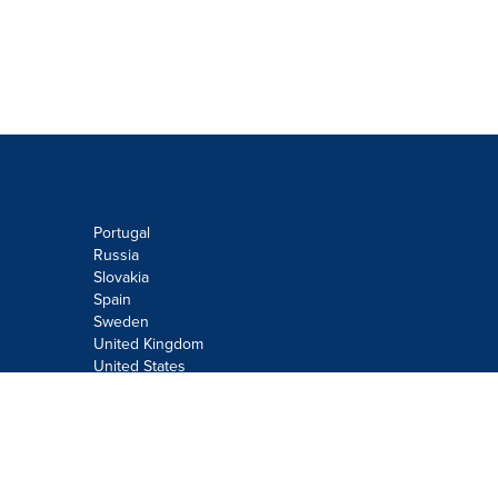
Portugal
Russia
Slovakia
Spain
Sweden
United Kingdom
United States
Do not sell or share my personal
information:
Submit via
Privacy@cision.com
Call Privacy toll-free: 877-297-8921