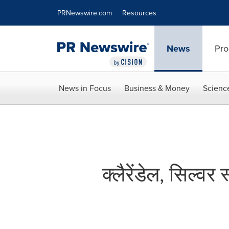
Accessibility Statement
Skip Navigation
PRNewswire.com
Resources
News
Pro
News in Focus
Business & Money
Scienc
क्लैरेंडेल, सिल्वर 