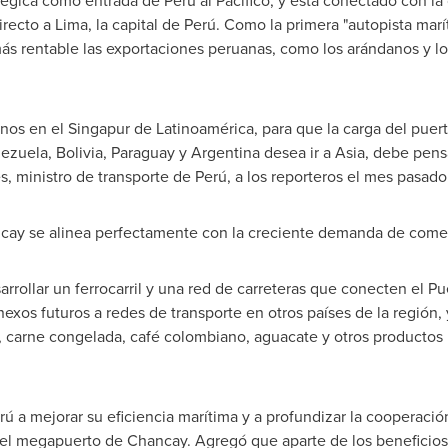
tégica como entrada de Perú al Pacífico, y está conectado con l
irecto a
Lima
, la capital de Perú.
Como la
primera "autopista marí
más rentable las exportaciones peruanas, como los arándanos y l
nos en el Singapur de Latinoamérica, para que la carga del puert
ezuela
,
Bolivia
,
Paraguay
y
Argentina
desea ir a
Asia
, debe pens
, ministro de transporte de Perú, a los reporteros el mes pasado
ncay
se alinea perfectamente con la creciente demanda de come
rrollar un ferrocarril y una red de carreteras que conecten el
Pu
exos futuros a redes de transporte en otros países de la región, 
o, carne congelada, café colombiano, aguacate y otros productos
ú a mejorar su eficiencia marítima y a profundizar la cooperaci
 del megapuerto de Chancay. Agregó que aparte de los beneficios