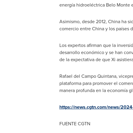
energía hidroeléctrica
Belo Monte
e
Asimismo, desde 2012,
China
ha sid
comercio entre
China
y los países 
Los expertos afirman que la inversi
desarrollo económico y se han conve
de la expectativa de que Xi asistie
Rafael del
Campo Quintana
, vicep
plataforma para promover el comerc
manera profunda en la economía glob
https://news.cgtn.com/news/2024-
FUENTE CGTN