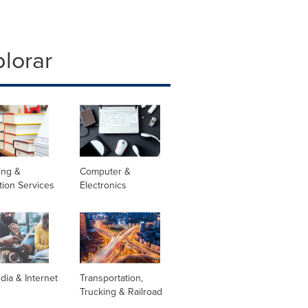
lorar
ing &
Computer &
tion Services
Electronics
dia & Internet
Transportation,
Trucking & Railroad