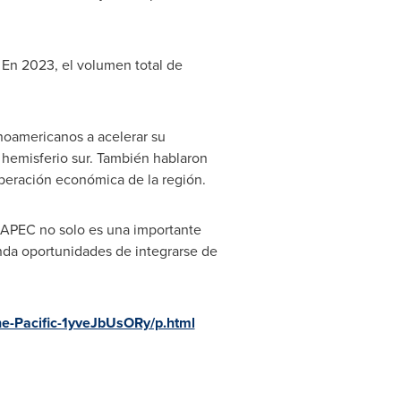
 En 2023, el volumen total de
noamericanos a acelerar su
 hemisferio sur. También hablaron
operación económica de la región.
e APEC no solo es una importante
nda oportunidades de integrarse de
he-Pacific-1yveJbUsORy/p.html