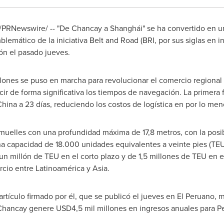
/PRNewswire/ -- "De Chancay a Shanghái" se ha convertido en un
blemático de la iniciativa Belt and Road (BRI, por sus siglas en 
ón el pasado jueves.
lones se puso en marcha para revolucionar el comercio regional 
r de forma significativa los tiempos de navegación. La primera 
China
a 23 días, reduciendo los costos de logística en por lo men
muelles con una profundidad máxima de 17,8 metros, con la posi
capacidad de 18.000 unidades equivalentes a veinte pies (TEU).
n millón de TEU en el corto plazo y de 1,5 millones de TEU en el
rcio entre Latinoamérica y
Asia
.
artículo firmado por él, que se publicó el jueves en El Peruano, 
Chancay
genere
USD4,5 mil
millones en ingresos anuales para 