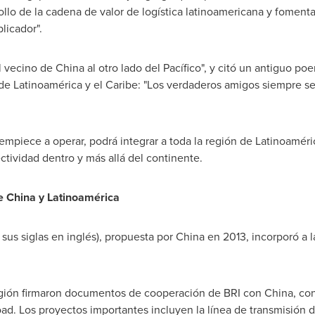
llo de la cadena de valor de logística latinoamericana y fomenta
licador".
el vecino de
China
al otro lado del Pacífico", y citó un antiguo po
de Latinoamérica y el Caribe: "Los verdaderos amigos siempre se 
empiece a operar, podrá integrar a toda la región de Latinoamé
ctividad dentro y más allá del continente.
re
China
y Latinoamérica
r sus siglas en inglés), propuesta por
China
en 2013, incorporó a l
región firmaron documentos de cooperación de BRI con
China
, co
Road. Los proyectos importantes incluyen la línea de transmisión de