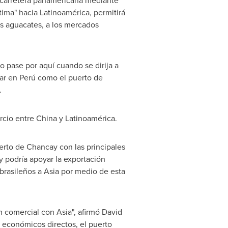
a carretera panamericana mediante
tima" hacia Latinoamérica, permitirá
os aguacates, a los mercados
o pase por aquí cuando se dirija a
ar en Perú como el puerto de
.
rcio entre
China
y Latinoamérica.
erto de Chancay
con las principales
y podría apoyar la exportación
 brasileños a
Asia
por medio de esta
ón comercial con
Asia
", afirmó
David
 económicos directos, el puerto