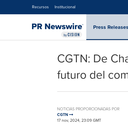
Declaración de accesibilidad
Saltar la navegación
Recursos
Institucional
Press Release
CGTN: De Cha
futuro del co
NOTICIAS PROPORCIONADAS POR
CGTN
17 nov, 2024, 23:09 GMT