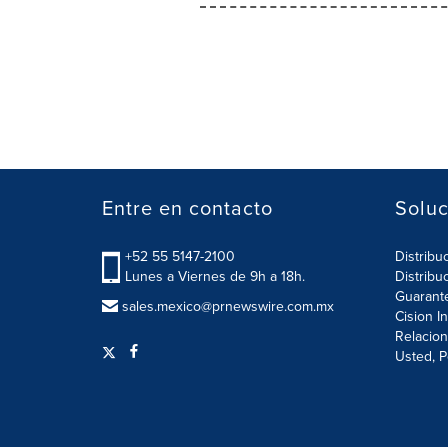
Entre en contacto
Soluc
+52 55 5147-2100
Distribu
Lunes a Viernes de 9h a 18h.
Distribu
Guarant
sales.mexico@prnewswire.com.mx
Cision I
Relacion
Usted, P