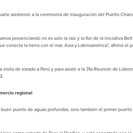
uarte
asistieron a la ceremonia de inauguración del
Puerto Chan
os presenciando no es solo la raíz y la flor de la iniciativa Bel
e conecta la tierra con el mar,
Asia
y Latinoamérica", afirmó el p
a visita de estado a Perú y para asistir a la 31a Reunión de Líde
3.
mercio regional
 buen puerto de aguas profundas, sino también el primer puerto 