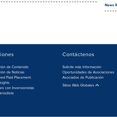
News R
iones
Contáctenos
ción de Contenido
Solicite más Información
ción de Noticias
Oportunidades de Asociaciones
eed Paid Placement
Asociados de Publicación
nsights
Sitios Web Globales
es con Inversionistas
eriodista