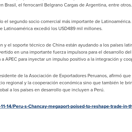
n Brasil, el ferrocarril Belgrano Cargas de
Argentina
, entre otros.
o el segundo socio comercial más importante de Latinoamérica.
de Latinoamérica excedió los
USD489 mil
millones.
ón y el soporte técnico de
China
están ayudando a los países lati
rtido en una importante fuerza impulsora para el desarrollo del
ra a APEC para inyectar un impulso positivo a la integración y co
residente de la Asociación de Exportadores Peruanos, afirmó qu
io regional y la cooperación económica sino que también le bri
al a los países en desarrollo que incluyen a Perú.
11-14/Peru-s-Chancay-megaport-poised-to-reshape-trade-in-t