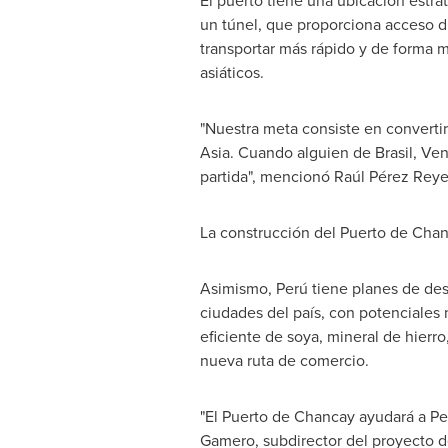
El puerto tiene una ubicación estra
un túnel, que proporciona acceso d
transportar más rápido y de forma 
asiáticos.
"Nuestra meta consiste en convertir
Asia
. Cuando alguien de Brasil,
Ven
partida", mencionó Raúl Pérez Reyes
La construcción del
Puerto de Cha
Asimismo, Perú tiene planes de desa
ciudades del país, con potenciales n
eficiente de soya, mineral de hierr
nueva ruta de comercio.
"El Puerto de Chancay ayudará a Per
Gamero
, subdirector del proyecto