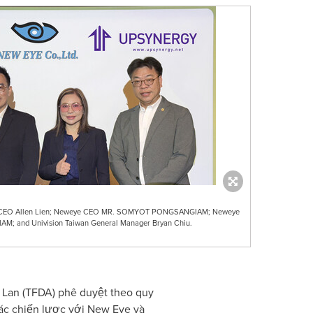
 and CEO Allen Lien; Neweye CEO MR. SOMYOT PONGSANGIAM; Neweye
; and Univision Taiwan General Manager Bryan Chiu.
an (TFDA) phê duyệt theo quy
tác chiến lược với New Eye và