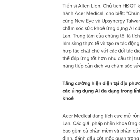
Tiến sĩ Allen Lien, Chủ tịch HĐQT 
hành Acer Medical, cho biết: "Chún
cùng New Eye và Upsynergy Taiwan
chăm sóc sức khoẻ ứng dụng AI củ
Lan. Trọng tâm của chúng tôi là tí
lâm sàng thực tế và tạo ra tác độn
hợp tác chặt chẽ với các đối tác đ
thể đáp ứng tốt hơn nhu cầu thị t
năng tiếp cận dịch vụ chăm sóc sứ
Tăng cường hiện diện tại địa ph
các ứng dụng AI đa dạng trong lĩ
khoẻ
Acer Medical đang tích cực mở rộng
Lan. Các giải pháp nhãn khoa ứng 
bao gồm cả phần mềm và phần cứn
định, đánh dấu cột mốc quan trọng