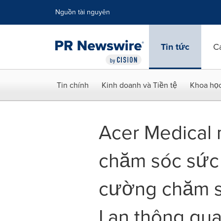
Tuyên bố về khả năng truy cập
Skip Navigation
Nguồn tài nguyên
Tin tức
C
Tin chính
Kinh doanh và Tiền tệ
Khoa họ
Acer Medical 
chăm sóc sức 
cường chăm s
Lan thông qua