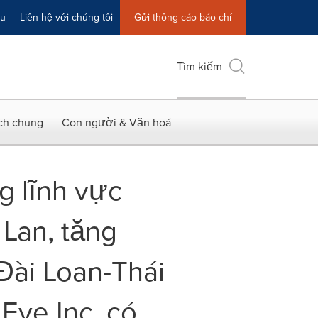
ệu
Liên hệ với chúng tôi
Gửi thông cáo báo chí
Tìm kiếm
ích chung
Con người & Văn hoá
g lĩnh vực
Lan, tăng
ài Loan-Thái
Eye Inc. có