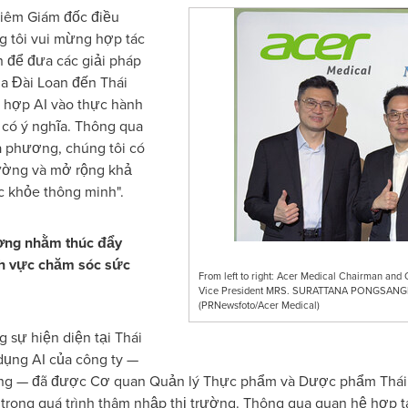
kiêm Giám đốc điều
g tôi vui mừng hợp tác
 để đưa các giải pháp
a Đài Loan đến Thái
ch hợp AI vào thực hành
g có ý nghĩa. Thông qua
ịa phương, chúng tôi có
rường và mở rộng khả
c khỏe thông minh".
ương nhằm thúc đẩy
nh vực chăm sóc sức
From left to right: Acer Medical Chairman
Vice President MRS. SURATTANA PONGSANGIAM
(PRNewsfoto/Acer Medical)
 sự hiện diện tại Thái
dụng AI của công ty —
g — đã được Cơ quan Quản lý Thực phẩm và Dược phẩm Thái L
 trong quá trình thâm nhập thị trường. Thông qua quan hệ hợp 