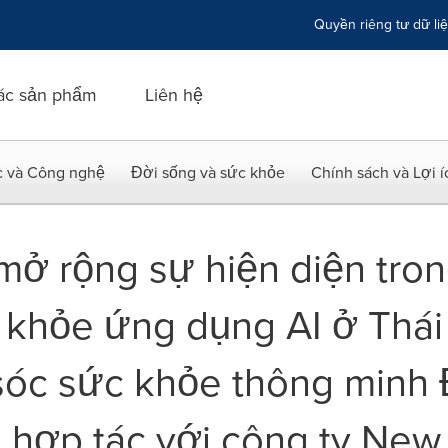
Quyền riêng tư dữ li
ác sản phẩm
Liên hệ
c và Công nghệ
Đời sống và sức khỏe
Chính sách và Lợi 
mở rộng sự hiện diện tron
khỏe ứng dụng AI ở Thái 
óc sức khỏe thông minh Đ
 hợp tác với công ty New 