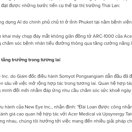
đạt được những bước tiến cụ thể tại thị trường Thái Lan:
g dụng AI do chính phủ chủ trì ở tỉnh Phuket tại năm bệnh việ
ển khai máy chụp đáy mắt không giãn đồng tử ARC-1000 của Ace
g chăm sóc bệnh nhân tiểu đường thông qua tăng cường năng lự
 tăng trưởng trong tương lai
 Inc. do Giám đốc điều hành Somyot Pongsangiam dẫn đầu đã đ
n sâu về việc mở rộng hợp tác trong tương lai. Quan hệ hợp tác
 minh đổi mới nhằm đáp ứng nhu cầu chăm sóc sức khoẻ ngày c
 hành của New Eye Inc., nhận định: "Đài Loan được công nhận
đánh giá cao quan hệ hợp tác với Acer Medical và Upsynergy 
ng nhau, chúng tôi hướng tới việc mang đến nhiều giải pháp ch