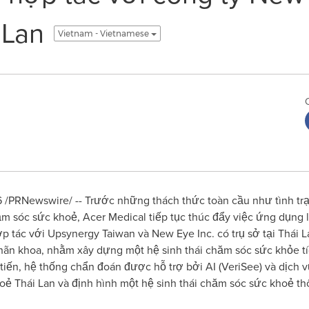
 Lan
Vietnam - Vietnamese
/PRNewswire/ -- Trước những thách thức toàn cầu như tình trạ
 sóc sức khoẻ, Acer Medical tiếp tục thúc đẩy việc ứng dụng l
ợp tác với Upsynergy Taiwan và New Eye Inc. có trụ sở tại Thái
ị nhãn khoa, nhằm xây dựng một hệ sinh thái chăm sóc sức khỏe tí
 tiến, hệ thống chẩn đoán được hỗ trợ bởi AI (VeriSee) và dịch v
ẻ Thái Lan và định hình một hệ sinh thái chăm sóc sức khoẻ th