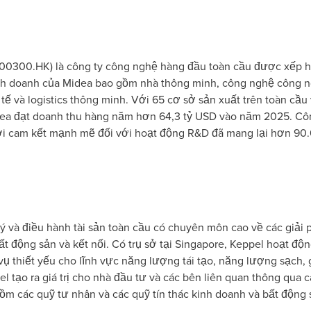
 00300.HK) là công ty công nghệ hàng đầu toàn cầu được xếp 
inh doanh của Midea bao gồm nhà thông minh, công nghệ công n
tế và logistics thông minh. Với 65 cơ sở sản xuất trên toàn cầ
dea đạt doanh thu hàng năm hơn 64,3 tỷ USD vào năm 2025. Côn
với cam kết mạnh mẽ đối với hoạt động R&D đã mang lại hơn 9
lý và điều hành tài sản toàn cầu có chuyên môn cao về các giải
ất động sản và kết nối. Có trụ sở tại Singapore, Keppel hoạt độn
vụ thiết yếu cho lĩnh vực năng lượng tái tạo, năng lượng sạch, 
el tạo ra giá trị cho nhà đầu tư và các bên liên quan thông qua
ồm các quỹ tư nhân và các quỹ tín thác kinh doanh và bất động 