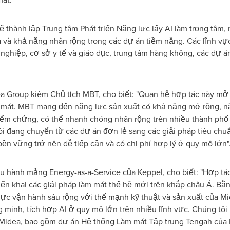
 thành lập Trung tâm Phát triển Năng lực lấy AI làm trọng tâm, 
óa và khả năng nhân rộng trong các dự án tiềm năng. Các lĩnh v
g nghiệp, cơ sở y tế và giáo dục, trung tâm hàng không, các dự á
a Group kiêm Chủ tịch MBT, cho biết: "Quan hệ hợp tác này mở 
 mát. MBT mang đến năng lực sản xuất có khả năng mở rộng, nă
iểm chứng, có thể nhanh chóng nhân rộng trên nhiều thành phố 
ôi đang chuyển từ các dự án đơn lẻ sang các giải pháp tiêu chu
bền vững trở nên dễ tiếp cận và có chi phí hợp lý ở quy mô lớn"
 hành mảng Energy-as-a-Service của Keppel, cho biết: "Hợp tác
triển khai các giải pháp làm mát thế hệ mới trên khắp châu Á. B
lực vận hành sâu rộng với thế mạnh kỹ thuật và sản xuất của M
 minh, tích hợp AI ở quy mô lớn trên nhiều lĩnh vực. Chúng tôi
 Midea, bao gồm dự án Hệ thống Làm mát Tập trung Tengah của 