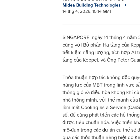
Midea Building Technologies
14 thg 4, 2026, 15:14 GMT
SINGAPORE, ngày 14 tháng 4 năm 20
cùng với Bộ phận Hạ tầng của Keppe
tiết kiệm năng lượng, tích hợp AI 
tầng của Keppel, và Ông Peter Gua
Thỏa thuận hợp tác không độc quy
năng lực của MBT trong lĩnh vực s
thông gió và điều hòa không khí cù
nhà thông minh, với thế mạnh của 
làm mát Cooling-as-a-Service (CaaS) 
số, để cùng phát triển các hệ thố
được tiêu chuẩn hóa. Việc triển kh
mô-đun trong các dự án cụ thể sẽ 
qua các thỏa thuận riêng biệt do 