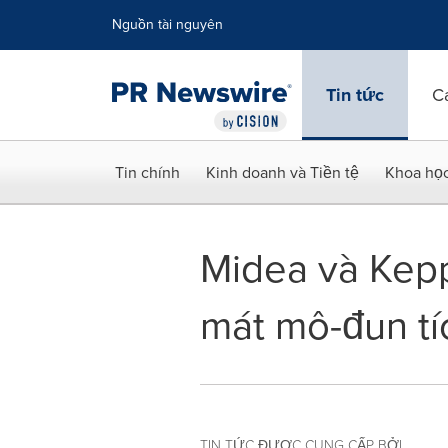
Tuyên bố về khả năng truy cập
Skip Navigation
Nguồn tài nguyên
Tin tức
C
Tin chính
Kinh doanh và Tiền tệ
Khoa họ
Midea và Kepp
mát mô-đun tí
TIN TỨC ĐƯỢC CUNG CẤP BỞI