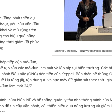
 đồng phát triển dự
h hoạt, yêu cầu vốn đầu
 khai và mở rộng trên
ng cao hiệu quả năng
đồng thời giảm độ phức
ng.
Signing Ceremony (PRNewsfoto/Midea Building
háp tiếp cận mô-đun,
hế tạo sẵn các mô-đun làm mát và lắp ráp tại hiện trường. Các 
 hành Đầu não (ONC) tiên tiến của Keppel. Bản thân hệ thống
uệ Hạ tầng (II), tận dụng AI và học máy để giám sát theo thời gi
-đun làm mát 24/7.
 minh, cảm biến IoT và hệ thống quản lý tòa nhà thông minh của 
cao độ tin cậy vận hành, cải thiện hiệu quả năng lượng và giảm 
mát.