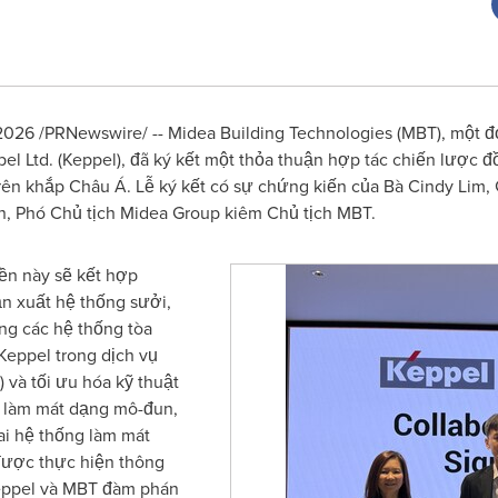
26 /PRNewswire/ -- Midea Building Technologies (MBT), một đ
l Ltd. (Keppel), đã ký kết một thỏa thuận hợp tác chiến lược đồ
trên khắp Châu Á. Lễ ký kết có sự chứng kiến của Bà Cindy Lim,
n, Phó Chủ tịch Midea Group kiêm Chủ tịch MBT.
ền này sẽ kết hợp
ản xuất hệ thống sưởi,
ng các hệ thống tòa
Keppel trong dịch vụ
và tối ưu hóa kỹ thuật
ng làm mát dạng mô-đun,
ai hệ thống làm mát
được thực hiện thông
Keppel và MBT đàm phán