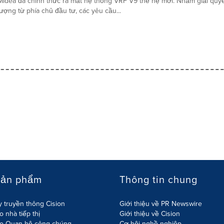
Midea đã chính thức ra mắt hệ thống VRF V9 thế hệ mới. Nhằm giải quyê
lượng từ phía chủ đầu tư, các yêu cầu...
sản phẩm
Thông tin chung
 truyền thông Cision
Giới thiệu về PR Newswire
 nhà tiếp thị
Giới thiệu về Cision
o Quan hệ công chúng
Cơ hội nghề nghiệp