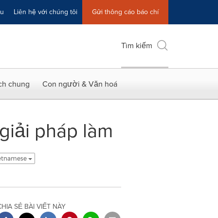
ệu
Liên hệ với chúng tôi
Gửi thông cáo báo chí
Tìm kiếm
ích chung
Con người & Văn hoá
giải pháp làm
ietnamese
CHIA SẺ BÀI VIẾT NÀY