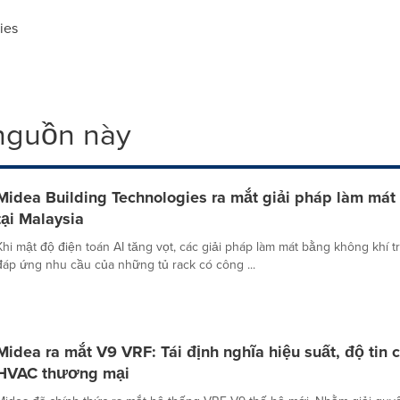
ies
 nguồn này
Midea Building Technologies ra mắt giải pháp làm mát 
tại Malaysia
Khi mật độ điện toán AI tăng vọt, các giải pháp làm mát bằng không khí 
đáp ứng nhu cầu của những tủ rack có công ...
Midea ra mắt V9 VRF: Tái định nghĩa hiệu suất, độ tin 
HVAC thương mại