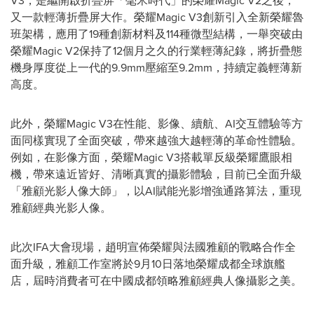
V3，是繼開啟折疊屏「毫米時代」的榮耀Magic V2之後，
又一款輕薄折疊屏大作。榮耀Magic V3創新引入全新榮耀魯
班架構，應用了19種創新材料及114種微型結構，一舉突破由
榮耀Magic V2保持了12個月之久的行業輕薄紀錄，將折疊態
機身厚度從上一代的9.9mm壓縮至9.2mm，持續定義輕薄新
高度。
此外，榮耀Magic V3在性能、影像、續航、AI交互體驗等方
面同樣實現了全面突破，帶來越強大越輕薄的革命性體驗。
例如，在影像方面，榮耀Magic V3搭載單反級榮耀鷹眼相
機，帶來遠近皆好、清晰真實的攝影體驗，目前已全面升級
「雅顧光影人像大師」，以AI賦能光影增強通路算法，重現
雅顧經典光影人像。
此次IFA大會現場，趙明宣佈榮耀與法國雅顧的戰略合作全
面升級，雅顧工作室將於9月10日落地榮耀成都全球旗艦
店，屆時消費者可在中國成都領略雅顧經典人像攝影之美。