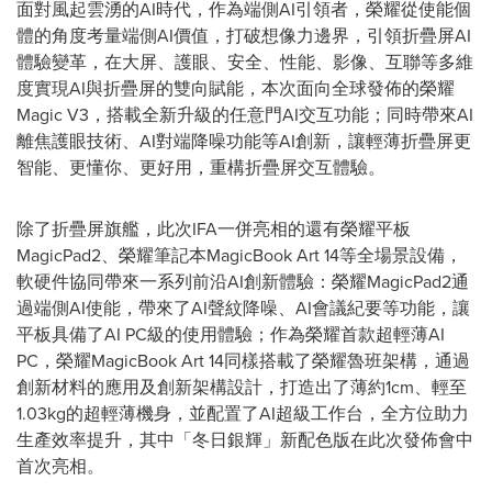
面對風起雲湧的AI時代，作為端側AI引領者，榮耀從使能個
體的角度考量端側AI價值，打破想像力邊界，引領折疊屏AI
體驗變革，在大屏、護眼、安全、性能、影像、互聯等多維
度實現AI與折疊屏的雙向賦能，本次面向全球發佈的榮耀
Magic V3，搭載全新升級的任意門AI交互功能；同時帶來AI
離焦護眼技術、AI對端降噪功能等AI創新，讓輕薄折疊屏更
智能、更懂你、更好用，重構折疊屏交互體驗。
除了折疊屏旗艦，此次IFA一併亮相的還有榮耀平板
MagicPad2、榮耀筆記本MagicBook Art 14等全場景設備，
軟硬件協同帶來一系列前沿AI創新體驗：榮耀MagicPad2通
過端側AI使能，帶來了AI聲紋降噪、AI會議紀要等功能，讓
平板具備了AI PC級的使用體驗；作為榮耀首款超輕薄AI
PC，榮耀MagicBook Art 14同樣搭載了榮耀魯班架構，通過
創新材料的應用及創新架構設計，打造出了薄約1cm、輕至
1.03kg的超輕薄機身，並配置了AI超級工作台，全方位助力
生產效率提升，其中「冬日銀輝」新配色版在此次發佈會中
首次亮相。