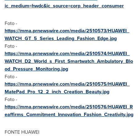
ic_medium=hwdc&ic_source=corp_header_consumer
Foto -
https://mma.prnewswire.com/media/2510573/HUAWEI_
WATCH_GT_5_Series_Leading_Fashion_Edge.jpg
Foto -
https://mma.prnewswire.com/media/2510574/HUAWEI_
WATCH_D2_World_s_First_Smartwatch_Ambulatory_Blo
od_Pressure_Monitoring.jpg
Foto -
https://mma.prnewswire.com/media/2510575/HUAWEI_
MatePad_Pro_12_2_inch_Creation_Beauty.jpg
Foto -
https://mma.prnewswire.com/media/2510576/HUAWEI_R
eaffirms_Commitment_Innovation_Fashion_Creativity.jpg
FONTE HUAWEI