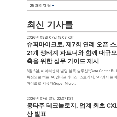
Making
Items per page:
25 페이지 당
a
selection
with
최신 기사를
these
dropdown
will
2026년 08월 07일 18:08 KST
cause
슈퍼마이크로, 제7회 연례 오픈 
content
on
21개 생태계 파트너와 함께 대규모
this
축을 위한 실무 가이드 제시
page
to
8월 6일, 데이터센터 빌딩 블록 솔루션®(Data Center Building
change.
News
특징으로 하는 AI, 엔터프라이즈, 스토리지, 5G/엣지 분
listings
마이크로 컴퓨터(Super Micro...
will
update
as
2026년 07월 31일 22:07 KST
each
몽타주 테크놀로지, 업계 최초 CXL 
option
산 발표
is