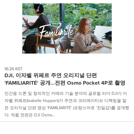
content
on
this
page
to
change.
News
listings
will
update
as
each
16:26 KST
option
DJI, 이자벨 위페르 주연 오리지널 단편
is
'FAMILIARITÉ' 공개…전편 Osmo Pocket 4P로 촬영
selected.
민간용 드론 및 창의적인 카메라 기술 분야의 글로벌 리더 DJI가 이
자벨 위페르(Isabelle Huppert)가 주연과 크리에이티브 디렉팅을 맡
은 오리지널 단편 영상 'FAMILIARITÉ' (프랑스어로 '친밀감')를 공개했
다. 작품 전편은 DJI Osmo...