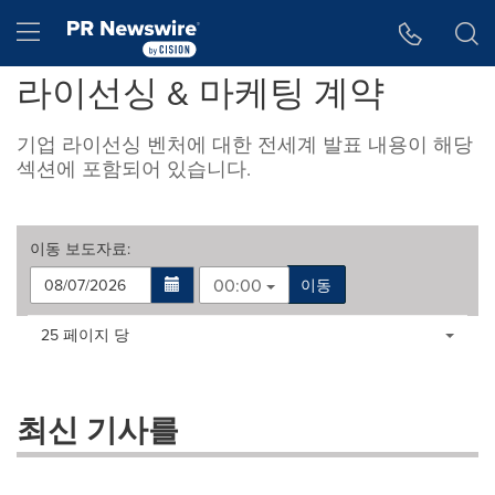
웹 접근성
Skip Navigation
Hamburger menu
라이선싱 & 마케팅 계약
기업 라이선싱 벤처에 대한 전세계 발표 내용이 해당
섹션에 포함되어 있습니다.
이동
보도자료
:
00:00
이동
Making
Items per page:
25 페이지 당
a
selection
with
these
최신 기사를
dropdown
will
cause