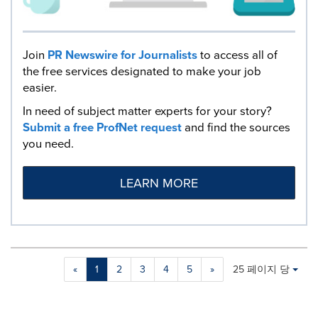
Join
PR Newswire for Journalists
to access all of
the free services designated to make your job
easier.
In need of subject matter experts for your story?
Submit a free ProfNet request
and find the sources
you need.
LEARN MORE
Making
Items per page:
«
1
2
3
4
5
»
25 페이지 당
a
selection
with