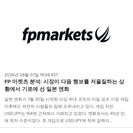
cause
content
on
this
page
to
change.
News
listings
will
update
as
each
2026년 08월 07일 18:08 KST
option
FP 마켓츠 분석: 시장이 다음 행보를 저울질하는 상
is
황에서 기로에 선 일본 엔화
selected.
일본 엔화가 7월 30일 시작된 사상 최대 규모의 미일 공조 시장 개입
이후에도 여전히 사람들의 입에 오르내리고 있다. 개입 직전
USD/JPY는 164엔 근처에서 거래되고 있었다. 엔화로서는 40년 만
에 최저 수준이었다. 첫 개입으로 USD/JPY에 하락 압력이...