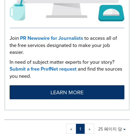
Join
PR Newswire for Journalists
to access all of
the free services designated to make your job
easier.
In need of subject matter experts for your story?
Submit a free ProfNet request
and find the sources
you need.
LEARN MORE
Making
Items per page:
«
1
»
25 페이지 당
a