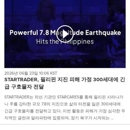
cause
content
on
this
page
to
change.
News
listings
will
update
as
each
2026년 06월 23일 10:06 KST
option
STARTRADER, 필리핀 지진 피해 가정 300세대에 긴
is
급 구호물자 전달
selected.
STARTRADER는 자선 기관인 STARCARES를 통해 필리핀 사라나가
니 주를 강타한 규모 7.8의 지진으로 삶의 터전을 잃은 300세대에
긴급 구호물자를 전달하고 있다. 이번 활동은 피해가 가장 심각한 두
지역인 글란과 말라파탄에 집중되며, 장기 복구가 시작되는 ...