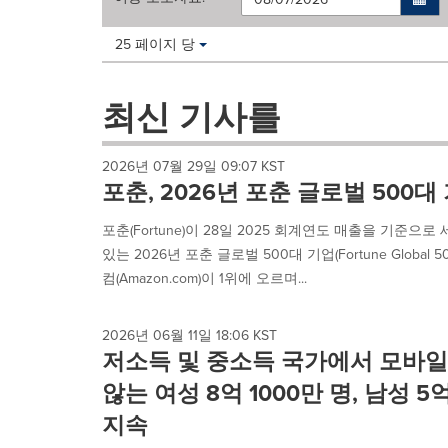
Making
Items per page:
25 페이지 당
a
selection
with
최신 기사를
these
dropdown
will
2026년 07월 29일 09:07 KST
cause
포춘, 2026년 포춘 글로벌 500대
content
on
포춘(Fortune)이 28일 2025 회계연도 매출을 기준으
this
있는 2026년 포춘 글로벌 500대 기업(Fortune Globa
page
to
컴(Amazon.com)이 1위에 오르며...
change.
News
listings
2026년 06월 11일 18:06 KST
저소득 및 중소득 국가에서 모바
will
update
않는 여성 8억 1000만 명, 남성 5
as
each
지속
option