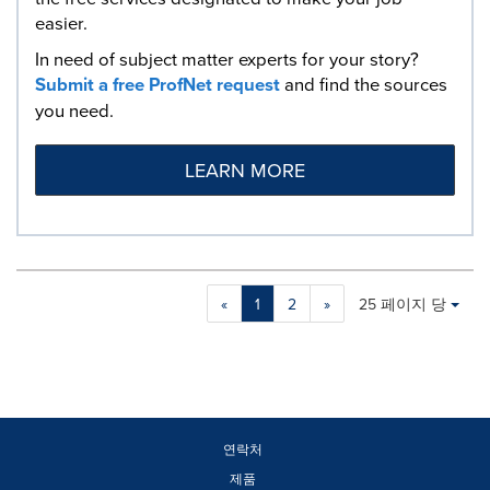
easier.
In need of subject matter experts for your story?
Submit a free ProfNet request
and find the sources
you need.
LEARN MORE
Making
Items per page:
«
1
2
»
25 페이지 당
a
selection
with
these
dropdown
will
cause
연락처
content
제품