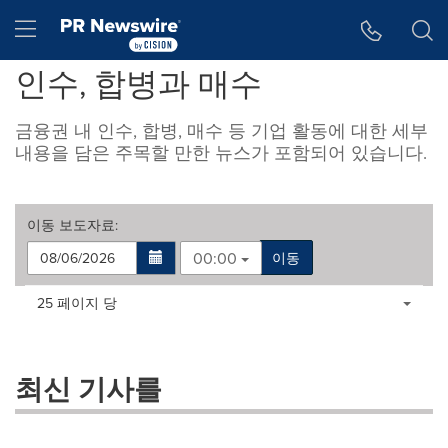
웹 접근성
Skip Navigation
Hamburger menu
인수, 합병과 매수
금융권 내 인수, 합병, 매수 등 기업 활동에 대한 세부
내용을 담은 주목할 만한 뉴스가 포함되어 있습니다.
이동
보도자료
:
00:00
이동
Making
Items per page:
25 페이지 당
a
selection
with
these
최신 기사를
dropdown
will
cause