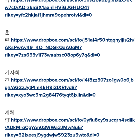
w7c0/ADrzkaSX1axhTHViGJGHUO4?
rlkey=yfc2hkjaf1jhmra9opehrotvi&dl=0
훈
련
https://www.dropbox.com/scl/fo/j51ai4r50ntqqnyijis2h/
AKsPwAv49_4O_NDGkQaA0qM?
rlkey=7zs653v1i73waabsc08op6y7q&dl=0
기자회
견
https://www.dropbox.com/scl/fo/i4f8zz307zo1gw0o6jb
gh/AG2zJytPIm4kH9i2IXRfvd8?
rlkey=xyo3wc5m2g84l76tyqt6jxlin&dl=0
계체
량
https://www.dropbox.com/scl/fo/0yflu8cy9sucqrn4sdilk
/ADkMrqCgYAn03WWa3JMwNuE?
rlkey=52lxeesj9ygdwjw5923zu5wto&dl=0