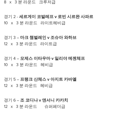
8 x 3 분 라운드 크루저급
경기 2 -
세르게이 코발레프
v
로빈 시르완 사파르
10 x 3 분 라운드 라이트헤비급
경기 3 –
마크 챔벌레인
v
조슈아 와하브
12 x 3 분 라운드 라이트급
경기 4 –
모제스 이타우마
v
일리야 메젠체프
10 x 3 분 라운드 헤비급
경기 5 –
프랭크 산체스
v
아지트 카바옐
12 x 3 분 라운드 헤비급
경기 6 –
조 코디나
v
앤서니 카카치
12 x 3 분 라운드 슈퍼페더급