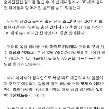
흥미진진한 경기를 펼친 후 이 번 재대결에서 IBF 세계 챔피
언 타이틀과 링 매거진 벨트를 놓고 맞붙는다.
- 무패의 웨일스 올림픽 출전 선수
조 코디나
는 IBO 타이틀
보유자인 북아일랜드 출신
앤서니 카카치
를 상대로 자신의
IBF 세계 슈퍼페더급 챔피언 타이틀을 방어한다.
- 무패의 독일 헤비급 스타
아지트 카바
옐
과 무패의 쿠바 선
수
프랭크 산체스
는 지난 12월 WBC 파이널 엘리미네이터 경
기 '레코닝의 날' 카드에서 둘 모두 KO 승을 거둔 다음 리야
드로 돌아와 맞붙는다.
- 세계 아마추어 챔피언으로 복싱 대표 체급의 미래 얼굴이
될 것으로 예상되는 굉장한 젊은 헤비급 스타
모제스 이타우
마
는 불과 19세의 나이로 9 번째의 프로 랭킹 경기에서
일리
야
메젠체프
를 상대한다.
- 강 펀치의 소유자 25세 영국 라이트급의 돌풍
마크 챔벌레