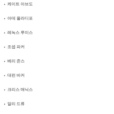
• 케이트 아브도
• 아데 올라디포
• 레녹스 루이스
• 조셉 파커
• 베리 존스
• 대런 바커
• 크리스 매닉스
• 알리 드류