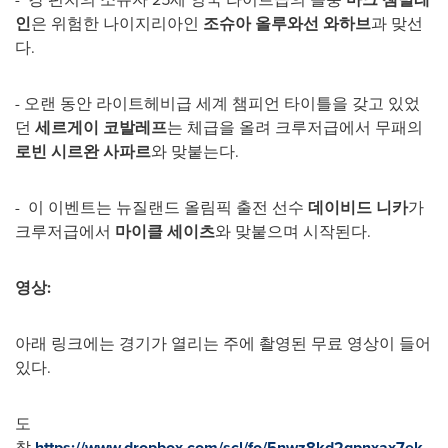
인
은 위험한 나이지리아인
조슈아 올루와선 와하브
과 맞선
다.
- 오랜 동안 라이트헤비급 세계 챔피언 타이틀을 갖고 있었
던
세르게이 코발레프
는 체급을 올려 크루저급에서 무패의
로빈 시르완 사파르
와 맞붙는다.
- 이 이벤트는 뉴질랜드 올림픽 출전 선수
데이비드 니카
가
크루저급에서
마이클
세이츠
와 맞붙으며 시작된다.
영상
:
아래 링크에는 경기가 열리는 주에 촬영된 무료 영상이 들어
있다.
도
착
https://www.dropbox.com/scl/fo/5nwz8kd2gpnxax7ek