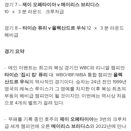
경기 7 –
제이 오페타이아
v
메이리스 브리디스
10 x 3 분 라운드 크루저급
경기 8 –
타이슨 퓨리
v
올렉산드르 우식
12 x 3 분 라운드
헤비급
경기 요약
- 메인 이벤트는 최고의 복싱 경기인 WBC와 리니얼 챔피언
타이슨
'집시 킹' 퓨리
대 WBO/IBF/WBA 통합 챔피언
올렉
산드르 우식
의 역사적인 경기이다. 승자는 24년 전인 1999년
영국의 레녹스 루이스가 그 영예를 차지한 이후 복싱 최초의
부동의 헤비급 챔피언이 될 것이지만, 이번에는 역사상 처음
으로 4개의 벨트가 걸려 있다.
- 무패를 기록 중인 호주의
제이 오페타이아
는 3번의 크루저
급 세계 챔피언에 오른
메이리스 브리디스
와 2022년에 만나