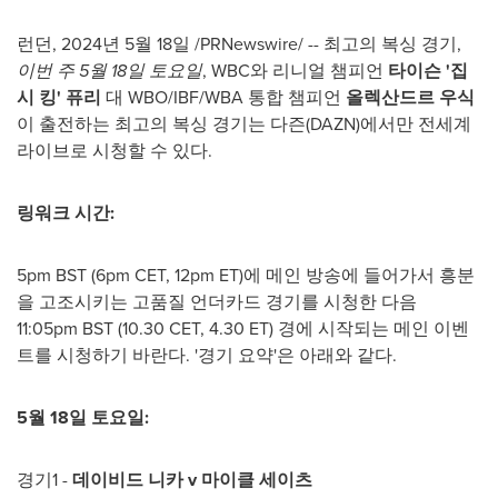
런던
,
2024년 5월 18일
/PRNewswire/ -- 최고의 복싱 경기,
이번 주 5월 18일 토요일
, WBC와 리니얼 챔피언
타이슨
'집
시 킹' 퓨리
대 WBO/IBF/WBA 통합 챔피언
올렉산드르
우
식
이 출전하는 최고의 복싱 경기는 다즌(DAZN)에서만 전세계
라이브로 시청할 수 있다.
링워크 시간
:
5pm BST
(
6pm CET
,
12pm ET
)에 메인 방송에 들어가서 흥분
을 고조시키는 고품질 언더카드 경기를 시청한 다음
11:05pm BST
(10.30 CET, 4.30 ET) 경에 시작되는 메인 이벤
트를 시청하기 바란다. '경기 요약'은 아래와 같다.
5
월
18일 토요일
:
경기1 -
데이비드 니카
v 마이클 세이츠