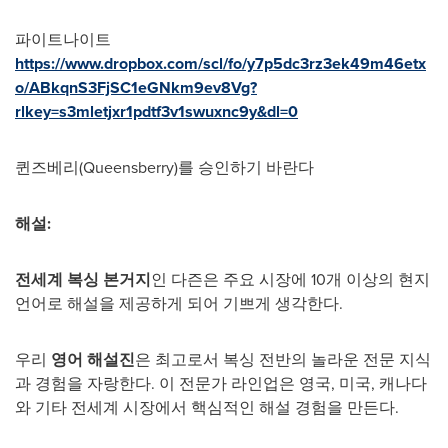
파이트나이트
https://www.dropbox.com/scl/fo/y7p5dc3rz3ek49m46etx
o/ABkqnS3FjSC1eGNkm9ev8Vg?
rlkey=s3mletjxr1pdtf3v1swuxnc9y&dl=0
퀸즈베리(Queensberry)를 승인하기 바란다
해
설
:
전세계 복싱 본거지
인 다즌은 주요 시장에 10개 이상의 현지
언어로 해설을 제공하게 되어 기쁘게 생각한다.
우리
영
어 해설진
은 최고로서 복싱 전반의 놀라운 전문 지식
과 경험을 자랑한다. 이 전문가 라인업은 영국, 미국, 캐나다
와 기타 전세계 시장에서 핵심적인 해설 경험을 만든다.