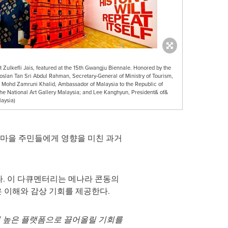
 Zulkefli Jais, featured at the 15th Gwangju Biennale. Honored by the
oslan Tan Sri Abdul Rahman, Secretary-General of Ministry of Tourism,
 Mohd Zamruni Khalid, Ambassador of Malaysia to the Republic of
he National Art Gallery Malaysia; and Lee Kanghyun, President& of&
aysia)
 마을 주민들에게 영향을 미친 과거
다. 이 다큐멘터리는 메나라 콘동의
은 이해와 감상 기회를 제공한다.
 높은 플랫폼으로 끌어올릴 기회를