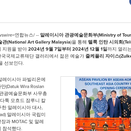
wswire=연합뉴스/ --
말레이시아 관광예술문화부(Ministry of Tourism,
술관
(National Art Gallery Malaysia
)을 통해
텔룩 인탄 시의회
(Te
의 지원을 받아
2024년 9월 7일부터 2024년 12월 1일
까지 열리
한국국제교류재단 갤러리에서 젊은 예술가
줄케플리 자이스
(Zulke
을 선보인다.
 말레이시아 파빌리온에
atuk Wira Roslan
레이시아 관광예술문화부 사무총
 다툭 모흐드 잠루니 칼
id) 주한 말레이시아 대사,
mad) 말레이시아 국립미
과 MOTAC 및 말레
 참석했다.