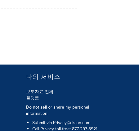
나의 서비스
보도자료 전체
플랫폼
Do not sell or share my personal
information:
Submit via
Privacy@cision.com
Call Privacy toll-free: 877-297-8921