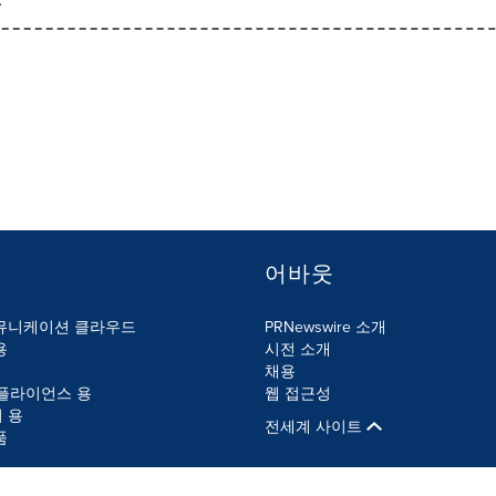
어바웃
뮤니케이션 클라우드
PRNewswire 소개
용
시전 소개
채용
컴플라이언스 용
웹 접근성
 용
전세계 사이트
품