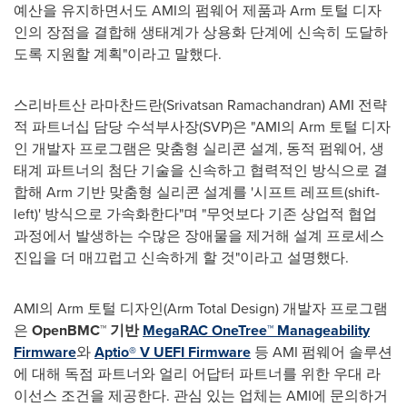
예산을 유지하면서도 AMI의 펌웨어 제품과 Arm 토털 디자
인의 장점을 결합해 생태계가 상용화 단계에 신속히 도달하
도록 지원할 계획"이라고 말했다.
스리바트산 라마찬드란(Srivatsan Ramachandran) AMI 전략
적 파트너십 담당 수석부사장(SVP)은 "AMI의 Arm 토털 디자
인 개발자 프로그램은 맞춤형 실리콘 설계, 동적 펌웨어, 생
태계 파트너의 첨단 기술을 신속하고 협력적인 방식으로 결
합해 Arm 기반 맞춤형 실리콘 설계를 '시프트 레프트(shift-
left)' 방식으로 가속화한다"며 "무엇보다 기존 상업적 협업
과정에서 발생하는 수많은 장애물을 제거해 설계 프로세스
진입을 더 매끄럽고 신속하게 할 것"이라고 설명했다.
AMI의 Arm 토털 디자인(Arm Total Design) 개발자 프로그램
은
OpenBMC™ 기반
MegaRAC OneTree™ Manageability
Firmware
와
Aptio® V UEFI Firmware
등 AMI 펌웨어 솔루션
에 대해 독점 파트너와 얼리 어답터 파트너를 위한 우대 라
이선스 조건을 제공한다. 관심 있는 업체는 AMI에 문의하거