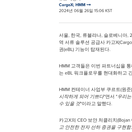
CargoX; HMM
2024년 06월 26일 15:06 KST
서울, 한국, 류블랴나, 슬로베니아
,
역 서류 솔루션 공급사 카고X(Car
권(eBL) 기능이 탑재된다.
HMM 고객들은 이번 파트너십을 통
는 eBL 워크플로우를 현대화하고 
HMM 컨테이너 사업부 쿠르트(원준)
시작하게 되어 기쁘다
"면서 "
우리는
수 있을 것
"이라고 말했다.
카고X의 CEO 보얀 처클리치(Bojan Če
고 안전한 전자 선하 증권을 구현함