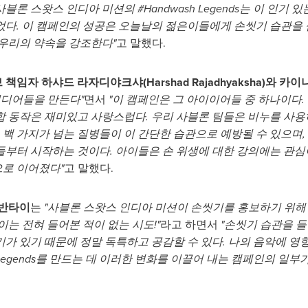
사블론 스왓스 인디아 미션의 #Handwash Legends는 이 인기
었다. 이 캠페인의 성공은 오늘날의 젊은이들에게 손씻기 습관을 
우리의 약속을 강조한다"
고 말했다.
브 책임자 하샤드 라자디야크샤
(
Harshad Rajadhyaksha
)와 카이나
이디어들을 만든다"
면서
"이 캠페인은 그 아이이어들 중 하나이다.
합 동작은 재미있고 사랑스럽다. 우리 사블론 팀들은 비누를 사용
 백 가지가 넘는 질병들이 이 간단한 습관으로 예방될 수 있으며, 
들부터 시작하는 것이다. 아이들은 손 위생에 대한 강의에는 관심
으로 이어졌다"
고 말했다.
 반타이
는
"사블론 스왓스 인디아 미션이 손씻기를 홍보하기 위해 
는 전혀 들어본 적이 없는 시도!"
라고 하면서
"손씻기 습관을 들
가 있기 때문에 정말 독특하고 공감할 수 있다. 나의 음악에 영향
hLegends를 만드는 데 이러한 변화를 이끌어 내는 캠페인의 일