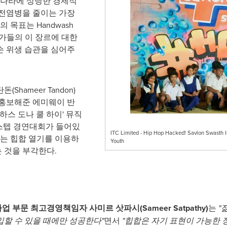
리나라에 상당한 경제적
 전염병을 줄이는 가장
 목표는 Handwash
호가들의 이 장르에 대한
손 위생 습관을 심어주
탄돈(
Shameer Tandon
)
 홍보해준 에미웨이 반
하스 도나 쿨 하이' 뮤직
크 스텝 경연대회가 들어있
ITC Limited - Hip Hop Hacked! Savlon Swasth 
있는 힙합 열기를 이용하
Youth
 것을 부각한다.
 사업 부문 최고경영책임자 사미르 삿파시(
Sameer Satpathy
)
는
"
할 수 있을 때에만 성공한다"
면서
"힙합은 자기 표현이 가능한