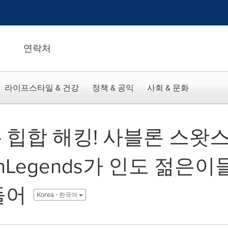
연락처
라이프스타일 & 건강
정책 & 공익
사회 & 문화
 - 힙합 해킹! 사블론 스왓
shLegends가 인도 젊은
들어
Korea - 한국어