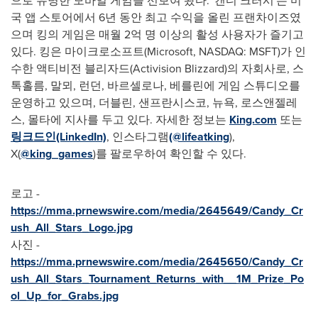
으로 유명한 모바일 게임을 선보여 왔다. '캔디 크러시'는 미
국 앱 스토어에서 6년 동안 최고 수익을 올린 프랜차이즈였
으며 킹의 게임은 매월 2억 명 이상의 활성 사용자가 즐기고
있다. 킹은 마이크로소프트(Microsoft, NASDAQ: MSFT)가 인
수한 액티비전 블리자드(Activision Blizzard)의 자회사로, 스
톡홀름, 말뫼, 런던, 바르셀로나, 베를린에 게임 스튜디오를
운영하고 있으며, 더블린, 샌프란시스코, 뉴욕, 로스앤젤레
스, 몰타에 지사를 두고 있다. 자세한 정보는
King.com
또는
링크드인(LinkedIn)
, 인스타그램
(@lifeatking
),
X(
@king_games
)를 팔로우하여 확인할 수 있다.
로고 -
https://mma.prnewswire.com/media/2645649/Candy_Cr
ush_All_Stars_Logo.jpg
사진 -
https://mma.prnewswire.com/media/2645650/Candy_Cr
ush_All_Stars_Tournament_Returns_with__1M_Prize_Po
ol_Up_for_Grabs.jpg