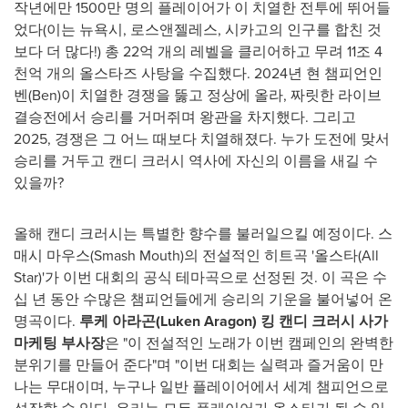
작년에만 1500만 명의 플레이어가 이 치열한 전투에 뛰어들
었다(이는 뉴욕시, 로스앤젤레스, 시카고의 인구를 합친 것
보다 더 많다!) 총 22억 개의 레벨을 클리어하고 무려 11조 4
천억 개의 올스타즈 사탕을 수집했다. 2024년 현 챔피언인
벤(Ben)이 치열한 경쟁을 뚫고 정상에 올라, 짜릿한 라이브
결승전에서 승리를 거머쥐며 왕관을 차지했다. 그리고
2025, 경쟁은 그 어느 때보다 치열해졌다. 누가 도전에 맞서
승리를 거두고 캔디 크러시 역사에 자신의 이름을 새길 수
있을까?
올해 캔디 크러시는 특별한 향수를 불러일으킬 예정이다. 스
매시 마우스(Smash Mouth)의 전설적인 히트곡 '올스타(All
Star)'가 이번 대회의 공식 테마곡으로 선정된 것. 이 곡은 수
십 년 동안 수많은 챔피언들에게 승리의 기운을 불어넣어 온
명곡이다.
루케 아라곤(
Luken Aragon
)
킹 캔디 크러시 사가
마케팅 부사장
은 "이 전설적인 노래가 이번 캠페인의 완벽한
분위기를 만들어 준다"며 "이번 대회는 실력과 즐거움이 만
나는 무대이며, 누구나 일반 플레이어에서 세계 챔피언으로