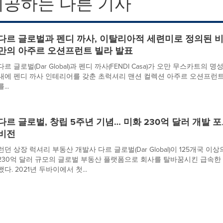
제공하는 다른 기사
다르 글로벌과 펜디 까사, 이탈리아적 세련미로 정의된 비
만의 아주르 오션프런트 빌라 발표
다르 글로벌(Dar Global)과 펜디 까사(FENDI Casa)가 오만 무스카트의 
내에 펜디 까사 인테리어를 갖춘 초럭셔리 맨션 컬렉션 아주르 오션프런트 빌라(Azu
를...
다르 글로벌, 창립 5주년 기념… 미화 230억 달러 개발
비전
런던 상장 럭셔리 부동산 개발사 다르 글로벌(Dar Global)이 125개국
230억 달러 규모의 글로벌 부동산 플랫폼으로 회사를 탈바꿈시킨 급속한
했다. 2021년 두바이에서 첫...