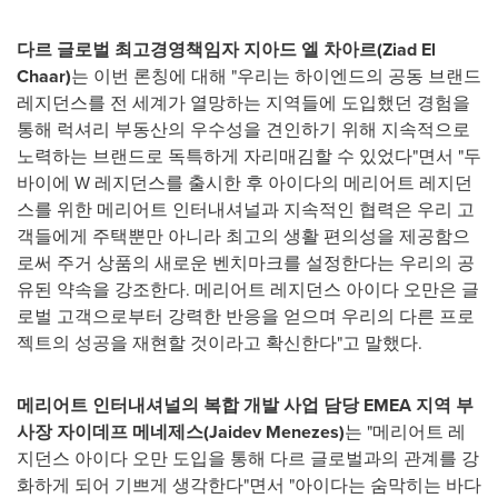
다르 글로벌 최고경영책임자 지아드 엘 차아르
(
Ziad El
Chaar
)
는 이번 론칭에 대해 "우리는 하이엔드의 공동 브랜드
레지던스를 전 세계가 열망하는 지역들에 도입했던 경험을
통해 럭셔리 부동산의 우수성을 견인하기 위해 지속적으로
노력하는 브랜드로 독특하게 자리매김할 수 있었다"면서 "두
바이에 W 레지던스를 출시한 후 아이다의 메리어트 레지던
스를 위한 메리어트 인터내셔널과 지속적인 협력은 우리 고
객들에게 주택뿐만 아니라 최고의 생활 편의성을 제공함으
로써 주거 상품의 새로운 벤치마크를 설정한다는 우리의 공
유된 약속을 강조한다. 메리어트 레지던스 아이다 오만은 글
로벌 고객으로부터 강력한 반응을 얻으며 우리의 다른 프로
젝트의 성공을 재현할 것이라고 확신한다"고 말했다.
메리어트 인터내셔널의 복합 개발 사업 담당
EMEA 지역 부
사장 자이데프 메네제스(
Jaidev Menezes
)
는 "메리어트 레
지던스 아이다 오만 도입을 통해 다르 글로벌과의 관계를 강
화하게 되어 기쁘게 생각한다"면서 "아이다는 숨막히는 바다