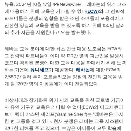
뉴욕
,
2024년 10월 17일
/PRNewswire/ -- 레바논의 위기 고조
에 대응하기 위해 교육은 기다릴 수 없다(
ECW
)와 그 전략적
파트너들은 분쟁의 영향을 받은 소년 소녀들이 포용적이고
안전한 양질의 교육을 받을 수 있도록 하기 위해 150만 달러
의 추가 자금을 지원한다고 오늘 발표했다.
레바논 교육 분야에 대한 최초 긴급 대응 보조금은 ECW와
그 전략적 파트너들이 이미 약 120만 명의 피난민을 발생시
켰으며 격화된 분쟁에 대한 교육 대응을 확대하기 위해 노력
하는 가운데
유니세프
가 제공한다.
레바논
에 대한 ECW의
2,580만 달러 투자 포트폴리오는 양질의 전인적 교육을 받
게 될 120만 명의 아동들에게 이미 전달되었다.
비상사태와 장기화된 위기 시의 교육을 위한 글로벌 기금이
자 유엔 기구인 교육은 기다릴 수 없다(ECW)의 이그제큐티
브 디렉터 야스민 셰리프(
Yasmine Sherif
)는 "레바논은 다시
한 번 고통을 겪고 있다. 현재 분쟁은 레바논 교육 시스템에
막대한 피해를 주고 있으며, 수많은 아이들이 모두 학습에