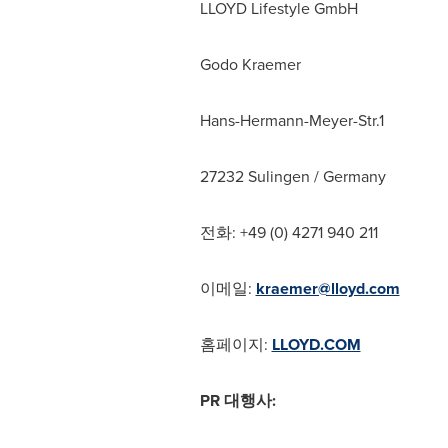
LLOYD Lifestyle GmbH
Godo Kraemer
Hans-Hermann-Meyer-Str.1
27232 Sulingen /
Germany
전화: +49 (0) 4271 940 211
이메일:
kraemer@lloyd.com
홈페이지:
LLOYD.COM
PR 대행사: