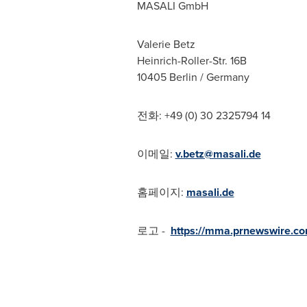
MASALI GmbH
Valerie Betz
Heinrich-Roller-Str.
16B
10405
Berlin / Germany
전화: +49 (0) 30 2325794 14
이메일:
v.betz@masali.de
홈페이지:
masali.de
로고 -
https://mma.prnewswire.c