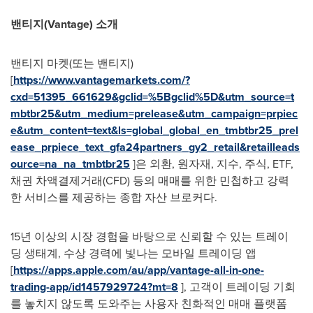
밴티지(Vantage)
소개
밴티지 마켓(또는 밴티지)
[
https://www.vantagemarkets.com/?
cxd=51395_661629&gclid=%5Bgclid%5D&utm_source=t
mbtbr25&utm_medium=prelease&utm_campaign=prpiec
e&utm_content=text&ls=global_global_en_tmbtbr25_prel
ease_prpiece_text_gfa24partners_gy2_retail&retailleads
ource=na_na_tmbtbr25
]은 외환, 원자재, 지수, 주식, ETF,
채권 차액결제거래(CFD) 등의 매매를 위한 민첩하고 강력
한 서비스를 제공하는 종합 자산 브로커다.
15년 이상의 시장 경험을 바탕으로 신뢰할 수 있는 트레이
딩 생태계, 수상 경력에 빛나는 모바일 트레이딩 앱
[
https://apps.apple.com/au/app/vantage-all-in-one-
trading-app/id1457929724?mt=8
], 고객이 트레이딩 기회
를 놓치지 않도록 도와주는 사용자 친화적인 매매 플랫폼