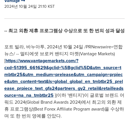
Vantage
2024년 10월 24일 21:10 KST
--
최고
외환
제휴
프로그램상
수상으로
또
한
번의
성과
달성
포트 빌라, 바누아투, 2024년 10월 24일 /PRNewswire=연합
뉴스/ -- 멀티에셋 브로커 밴티지 마켓(Vantage Markets)
[
https://www.vantagemarkets.com/?
cxd=51395_661629&gclid=%5Bgclid%5D&utm_source=t
mbtbr25&utm_medium=prelease&utm_campaign=prpiec
e&utm_content=text&ls=global_global_en_tmbtbr25_prel
ease_prpiece_text_gfa24partners_gy2_retail&retailleads
ource=na_na_tmbtbr25
](이하 '밴티지')이 글로벌 브랜드 어
워드 2024(Global Brand Awards 2024)에서 최고의 외환 제
휴 프로그램상(Best Forex Affiliate Program award)을 수상하
며 또 한 번의 영예를 안았다.