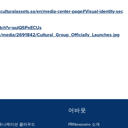
.culturalassets.sa/en/media-center-page#Visual-identity-sec
atch?v=pulQ5PeECUs
/media/2691842/Cultural_Group_Officially_Launches.jpg
어바웃
뮤니케이션 클라우드
PRNewswire 소개