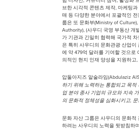
험 디자인, 커뮤니티 참여, 활성화 
브한 시각적 콘텐츠 제작, 마케팅과
매 등 다양한 분야에서 포괄적인 전
룹은 또 문화부(Ministry of Culture
Authority), (사우디 국영 부동산 개발
가 기관과 긴밀히 협력해 국가적 차
은 특히 사우디의 문화관광 산업이 
에 약 479억 달러를 기여할 것으로
의적인 현지 인재 양성을 지원하고,
압둘아지즈 알술라임(Abdulaziz AlSu
하기
위해
노력하는 통합되고
목적
업 분야 종사 기업의
규모와
지속
가
의
문화적
정체성을
심화시키고
,
문
문화 자산 그룹은 사우디의 문화적 잠
하려는 사우디의 노력을 뒷받침하며