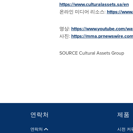
https://www.culturalassets.sa/en
온라인 미디어 리소스:
https://www
영상:
https://www.youtube.com/w
사진:
https://mma.prnewswire.com
SOURCE Cultural Assets Group
연락처
제품
연락처
시전 커