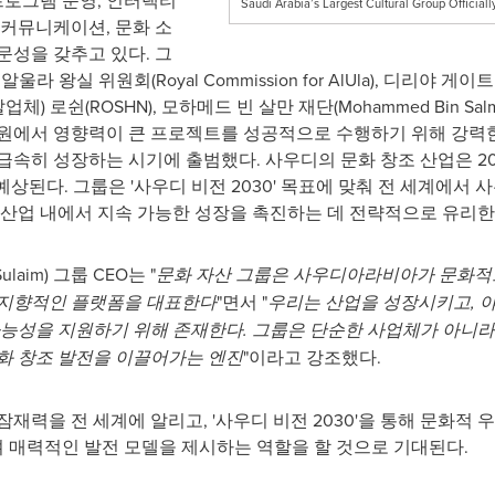
프로그램 운영, 인터랙티
Saudi Arabia’s Largest Cultural Group Official
 커뮤니케이션, 문화 소
문성을 갖추고 있다. 그
), 알울라 왕실 위원회(Royal Commission for AlUla), 디리야 게이트 
업체) 로쉰(ROSHN), 모하메드 빈 살만 재단(Mohammed Bin Salman
원에서 영향력이 큰 프로젝트를 성공적으로 수행하기 위해 강력한
급속히 성장하는 시기에 출범했다. 사우디의 문화 창조 산업은 20
 예상된다. 그룹은 '사우디 비전 2030' 목표에 맞춰 전 세계에서
 산업 내에서 지속 가능한 성장을 촉진하는 데 전략적으로 유리한 
laim) 그룹 CEO는 "
문
화
자산
그룹은
사우디아라비아가
문화적
지향적인
플랫폼을 대표한다
"면서 "
우리는 산업을
성장시키고
,
능성을 지원하기 위해 존재한다
.
그룹은
단순한
사업체가 아니라
화 창조 발전을 이끌어가는 엔진
"이라고 강조했다.
재력을 전 세계에 알리고, '사우디 비전 2030'을 통해 문화적
 매력적인 발전 모델을 제시하는 역할을 할 것으로 기대된다.