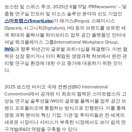
보스턴 및 스위스 추크
,
2025년 6월 17일
/PRNewswire/ -- 맞
춤형 연구실 인프라 및 리소스 솔루션 분야의 선도 기업인
스마트랩스(SmartLabs
)가 레거스(Regus), 스페이시스
(Spaces), 시그니처(Signature), HQ 등의 브랜드를 보유한 세
계 최대의 플렉서블 하이브리드 업무 공간 플랫폼인 인터내
셔널 워크플레이스 그룹(International Workplace Group,
IWG
)과 향후 10년간의 글로벌 파트너십을 체결했다. 이번 협
력은 성장 중이거나 이미 확립된 생명과학 허브에서 완전 관
리형 연구실 환경에 대한 수요 증가에 대응하기 위한 것이
다.
2025 보스턴 바이오 국제 컨벤션(BIO International
Convention)에서 공개된 이 최초의 협력은 스마트랩스의 고
성능 연구실 솔루션을 IWG의 글로벌 플렉서블 업무 공간 브
랜드 포트폴리오에 통합하는 방식으로 진행된다. 이를 통해
생명 과학 분야의 혁신 기업, 기관 및 투자자들은 전 세계의
새로운 시장이나 서비스가 부족한 시장에서도 보다 쉽게 연
구개발(R&D) 역량을 구축할 수 있다.