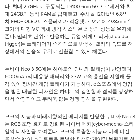
다. 최대 2.7GHz로 구동되는 T9100 6nm 5G 프로세서와 최
대 24GB의 동적 RAM을 탑재했고, 주사율 120Hz인 6.8인
치 FHD+ OLED 디스플레이가 적용됐다. 여기에 4083mm²
크기의 대형 VC 액체 냉각 시스템은 최상의 성능을 유지해
준다. 밀리초 단위로 반응하는 듀얼 어깨 트리거(shoulder
trigger)는 플레이어가 즉각적으로 반응해 켈리의 속도를 전
장에서의 전술적 우위로 전환할 수 있게 해준다.
누비아 Neo 3 5G에는 하야토의 인내와 절제심이 반영됐다.
6000mAh의 대용량 배터리와 33W 고속 충전을 지원해 끊
김 없이 장시간 게임 플레이가 가능하다. e스포츠에서 영감
을 받은 대담한 디자인은 하야토의 강인함과 결의를 상징하
면서 안정적이고 두려움 없는 경쟁 정신을 구현한다.
모코의 지능과 미래지향적인 에너지를 반영한 누비아 Neo 3
는 RGB 조명 효과로 강화된 사이버 메카(cyber-mecha) 스타
일의 디자인을 보여준다. 모코의 특출한 지능과 미래 비전
을 반영한 이 스마트폰은 특별한 최첨단 게이밍 분위기를 선