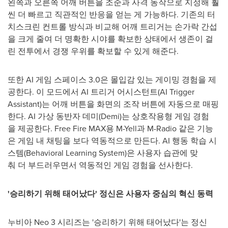
왼쪽과 오른쪽 어깨 버튼을 조준과 사격 동작으로 지정해 훨
씬 더 빠르고 직관적인 반응을 얻는 게 가능하다. 기존의 터
치스크린 컨트롤 방식과 비교해 어깨 트리거는 손가락 간섭
을 크게 줄여 더 명확한 시야를 확보한 상태에서 생존이 걸
린 전투에서 경쟁 우위를 확보할 수 있게 해준다.
또한 AI 게임 스페이스 3.0은 몰입감 있는 게이밍 경험을 제
공한다. 이 모드에서 AI 트리거 어시스턴트(AI Trigger
Assistant)는 어깨 버튼을 화면의 조작 버튼에 자동으로 매핑
한다. AI 가상 동반자 데미(Demi)는 상호작용형 게임 경험
을 제공한다. Free Fire MAX용 M-Yell과 M-Radio 같은 기능
은 게임 내 채팅을 보다 역동적으로 만든다. AI 행동 학습 시
스템(Behavioral Learning System)은 사용자 습관에 맞
춰 더 부드러우면서 역동적인 게임 경험을 선사한다.
'
승리하기
위해
태어났다
'
정신은
사용자
중심의
혁신 동력
누비아 Neo 3 시리즈는 '승리하기 위해 태어났다'는 정신