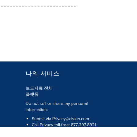
나의 서비스
보도자료 전체
플랫폼
Do not sell or share my personal
information:
Submit via
Privacy@cision.com
Call Privacy toll-free: 877-297-8921