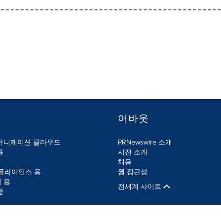
어바웃
뮤니케이션 클라우드
PRNewswire 소개
용
시전 소개
채용
컴플라이언스 용
웹 접근성
 용
전세계 사이트
품