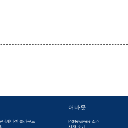
어바웃
뮤니케이션 클라우드
PRNewswire 소개
용
시전 소개