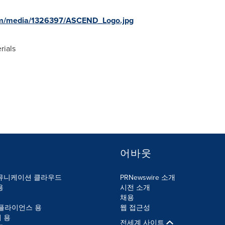
om/media/1326397/ASCEND_Logo.jpg
ials
어바웃
뮤니케이션 클라우드
PRNewswire 소개
용
시전 소개
채용
컴플라이언스 용
웹 접근성
 용
전세계 사이트