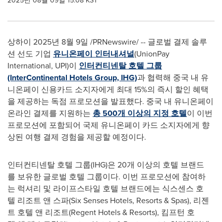
2025년 08월 09일 15:08 KST
상하이 2025년 8월 9일 /PRNewswire/ -- 글로벌 결제 솔루
션 선도 기업
유니온페이
인터내셔널
(UnionPay
International, UPI)이
인터컨티넨탈
호텔
그룹
(InterContinental
Hotels
Group,
IHG)
과 협력해 중국 내 유
니온페이 신용카드 소지자에게 최대 15%의 즉시 할인 혜택
을 제공하는 독점 프로모션을 발표했다. 중국 내 유니온페이
온라인 결제를 지원하는
총 500개 이상의
지정
호텔
이 이번
프로모션에 포함되어 국제 유니온페이 카드 소지자에게 향
상된 여행 결제 경험을 제공할 예정이다.
인터컨티넨탈 호텔 그룹(IHG)은 20개 이상의 호텔 브랜드
를 보유한 글로벌 호텔 그룹이다. 이번 프로모션에 참여하
는 럭셔리 및 라이프스타일 호텔 브랜드에는 식스센스 호
텔 리조트 앤 스파(Six Senses Hotels, Resorts & Spas), 리젠
트 호텔 앤 리조트(Regent Hotels & Resorts), 킴프턴 호