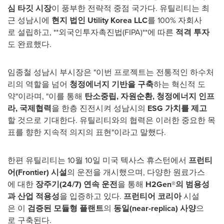
심
타깃
시장
이 풍부한 전략적 중점 국가다. 유틸리티는 최
근 성남시에
현지
법인
Utility Korea LLC
를 100% 자회사
로 설립하고, **외국인투자촉진법(FIPA)**에 따른
적격
투자
도 완료했다.
임종철 성남시 부시장은 "이번 프로젝트는 전통적인 하수처
리의 역할을 넘어
청정에너지
기반을
구축
하는 혁신적 도
약"이라며, "이를 통해
탄소중립
,
자원순환
,
청정에너지
인프
라
,
국제협력
을 한층 진전시켜 성남시의
ESG
가치를
제고
할 것으로 기대한다. 유틸리티와의 협력은 이러한 중요한 목
표를 향한 지속적 의지의 표현"이라고 말했다.
한편 유틸리티는 10월 10일 미국 텍사스 휴스턴에서
프런티
어
(Frontier)
시설
의 운전을 개시했으며, 다양한 원료가스
에 대한
장주기
(24/7)
연속
운전
을 통해
H2Gen®
의
범용성
과
산업
적용성
을 입증하고 있다.
프런티어
코리아
시설
은 이
검증된
모듈형
플랜트
의
동일
(near-replica)
사양
으
로 구축된다.