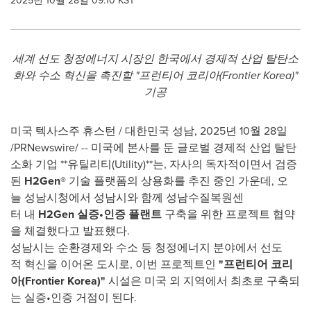
2025년 10월 28일 09:10 KST
세계
선도
청정에너지
시장인
한국에서
경제적
산업
탈탄소
화와
수소
혁신을
촉진할
"
프런티어
코리아
(Frontier Korea)"
기공
미국 텍사스주 휴스턴 / 대한민국 성남
,
2025년 10월 28일
/PRNewswire/ -- 미국에 본사를 둔 글로벌 경제적 산업 탈탄
소화 기업 **유틸리티(Utility)**는, 자사의 독자적이면서 검증
된
H2Gen®
기술 플랫폼의 상용화를 추진 중인 가운데, 오
늘 성남시청에서 성남시와 함께 성남수질복원센
터 내
H2Gen
실증
•
인증
플랜트
구축을 위한 프로젝트 협약
을 체결했다고 발표했다.
성남시는 순환경제와 수소 등 청정에너지 분야에서 선도
적 혁신을 이어온 도시로, 이번 프로젝트인
"
프런티어
코리
아
(Frontier Korea)"
시설은 미국 외 지역에서 최초로 구축되
는 실증•인증 거점이 된다.