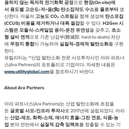
용하지
않는
독자적
전기화학
공정
으로
현장
(On-site)
에
서
용도별
고순도
•
저
~
음
(
負
)
탄소집약도
수소
를
물로부터
생
산한다. 아울러
고농도
CO₂
스트림
을 함께 생성해
탄소포집
(CCUS)
비용을
제거하거나
대폭
절감
할 수 있다.
H2Gen
시
스템은
모듈식
•
스케일업
용이
•
운전
유연성
을 갖추고,
초소
형
설비
면적
으로 기존 난감부(難減部, hard-to-abate) 자산
에
무정지
통합
이 가능하여
실질적
•
경제적
탈탄소화
를 구현
한다.
유틸리티는 **산업 탈탄소화 전문 사모투자사인 아라 파트너
스(Ara Partners)의 포트폴리오 기업이다. 자세한 내용은
www.utilityglobal.com
을 참조하시기 바란다.
About Ara Partners
아라 파트너스(Ara Partners)는 산업 탈탄소화에 초점을
둔
글로벌
사모
•
인프라
투자사
로 2017년에 설립되었다. 아라
는
산업
•
제조
,
화학
•
소재
,
에너지
효율
•
그린
연료
,
식품
•
농
업
분야 전반에서
실질적
감축
임팩트
를 창출할 수 있는 기