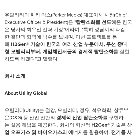
유틸리티의 파커 믹스(Parker Meeks) 대표이사 사장(Chief
Executive Officer & President)은 "
탈탄소화를
선도
해온 한국
은 당사의 최우선 전략 시장"이라며, "특히 성남시의 과감
한 결단과 협력에 박수를 보내며, 이번 프로젝트를 통
해
H2Gen®
기술이
한국의
여러
산업
부문에서
,
우선
중대
형
모빌리티부터
,
게임체인저급의
경제적
탈탄소화
를 실현
하도록 하겠다"고 말했다.
회사
소개
About Utility Global
유틸리티(Utility)는 철강, 모빌리티, 정유, 석유화학, 상류부
문(O&G) 등 산업 전반의
경제적
산업
탈탄소화
를 구현하
는 실용 해법을 제공한다. 회사의 혁신적
H2Gen®
기술은
산
업
오프가스
및
바이오가스의
에너지
를 활용하여,
전기를
사