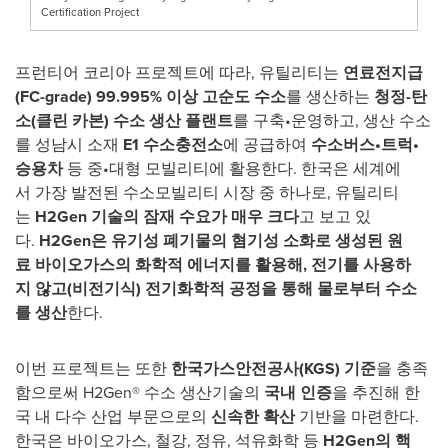
Certification Project
프런티어 코리아 프로젝트에 따라, 유틸리티는
연료전지급
(FC-grade) 99.995%
이상
고순도
수소
를 생산하는
청정
-
탄
소
(
클린
카본
)
수소
생산
플랜트
를 구축•운영하고, 생산 수소
를 성남시 소재
E1
수소충전소
에 공급하여
수소버스
•
트럭
•
승용차
등 중•대형 모빌리티에 활용한다. 한국은 세계에
서 가장 발전된 수소모빌리티 시장 중 하나로, 유틸리티
는
H2Gen
기술의
잠재
수요가
매우
크다
고 보고 있
다.
H2Gen
은
유기성
폐기물의
혐기성
소화로
생성된
원
료
바이오가스의
화학적
에너지를
활용해
,
전기를
사용하
지
않고
(
비전기식
)
전기화학적
공정을
통해
물로부터
수소
를
생산
한다.
이번 프로젝트는 또한
한국가스안전공사
(KGS)
기준
을 충족
함으로써 H2Gen® 수소 생산기술의
국내
인증
을 추진해 한
국 내 다수 산업 부문으로의
신속한
확산
기반을 마련한다.
한국은 바이오가스, 철강, 정유, 석유화학 등
H2Gen
의
핵