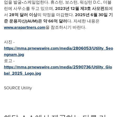
업을 발굴•스케일업한다. 휴스턴, 보스턴, 워싱턴 D.C., 더블
린에 사무소를 두고 있으며,
2023
년
12
월
제
3
호
사모펀드
에
서
28
억
달러
이상
의 약정을 마감했다.
2025
년
6
월
30
일
기
준
운용자산
(AUM)
은
약
66
억
달러
다. 자세한 내용은
www.arapartners.com
을 참조하시기 바란다.
사진 -
https://mma.prnewswire.com/media/2806053/Utility_Seo
ngnam.jpg
로고 -
https://mma.prnewswire.com/media/2590736/Utility_Glo
bal_2025_Logo.jpg
SOURCE Utility