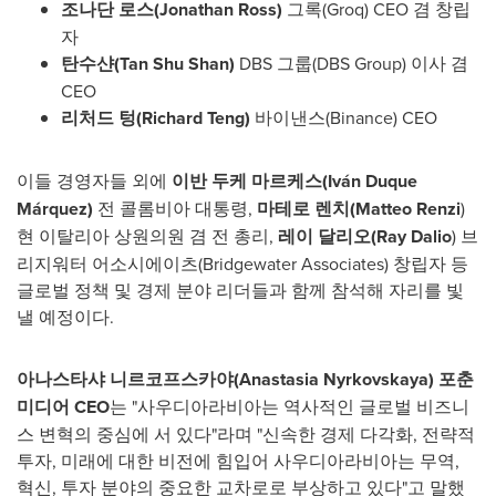
조나단 로스
(
Jonathan Ross
)
그록
(Groq)
CEO
겸 창립
자
탄수샨
(
Tan Shu Shan
)
DBS 그룹(DBS Group) 이사 겸
CEO
리처드 텅
(
Richard Teng
)
바이낸스
(Binance) CEO
이들 경영자들 외에
이반
두케
마르케스
(
Iván Duque
Márquez)
전 콜롬비아
대통령
,
마테로 렌치
(
Matteo Renzi
)
현
이탈리아
상원의원
겸
전
총리
,
레이
달리오
(
Ray Dalio
)
브
리지워터
어소시에이츠
(
Bridgewater Associates)
창립자
등
글로벌
정책
및
경제
분야
리더들과
함께
참석해 자리를 빛
낼 예정이다
.
아나스타샤
니르코프스카야
(Anastasia Nyrkovskaya)
포춘
미디어 CEO
는
"
사우디아라비아는
역사적인
글로벌
비즈니
스
변혁의
중심에
서 있다
"라며 "신속한
경제
다각화
,
전략적
투자
,
미래에 대한
비전에 힘입어 사우디아라비아는
무역
,
혁신
,
투자
분야의
중요한
교차로로
부상하고 있다
"고 말했