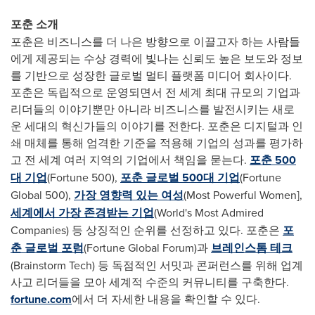
포춘 소개
포춘은
비즈니스를
더
나은
방향으로
이끌고자
하는
사람들
에게
제공되는
수상
경력에
빛나는
신뢰도
높은
보도와
정보
를
기반으로
성장한
글로벌
멀티
플랫폼
미디어
회사이다
.
포춘은
독립적으로
운영되면서
전
세계
최대
규모의
기업과
리더들의
이야기뿐만
아니라
비즈니스를
발전시키는
새로
운
세대의
혁신가들의
이야기를
전한다
.
포춘은
디지털과
인
쇄
매체를
통해
엄격한
기준을
적용해
기업의
성과를
평가하
고
전
세계
여러
지역의
기업에서
책임을
묻는다
.
포춘
500
대
기업
(Fortune 500),
포춘
글로벌
500
대
기업
(Fortune
Global 500),
가장
영향력
있는
여성
(Most Powerful Women],
세계에서
가장
존경받는
기업
(World's Most Admired
Companies)
등
상징적인
순위를
선정하고
있다
.
포춘은
포
춘
글로벌
포럼
(Fortune Global Forum)과
브레인스톰
테크
(Brainstorm Tech)
등
독점적인
서밋과
콘퍼런스를
위해
업계
사고
리더들을
모아
세계적
수준의
커뮤니티를
구축한다
.
fortune.com
에서
더
자세한
내용을
확인할
수
있다
.