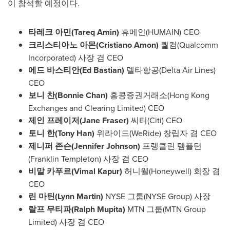
이
참석할
예정이다
.
타레크 아민
(
Tareq Amin
)
휴메인
(
HUMAIN
)
CEO
크리스티아노 아몬
(
Cristiano Amon
)
퀄컴(
Qualcomm
Incorporated
) 사장 겸 CEO
에드 바스티안
(
Ed Bastian
)
델타항공
(
Delta Air Lines
)
CEO
보니 찬
(
Bonnie Chan
)
홍콩증권거래소
(
Hong Kong
Exchanges and Clearing Limited
)
CEO
제인 프레이저
(
Jane Fraser
)
씨티
(
Citi
)
CEO
토니 한
(
Tony Han
)
위라이드
(
WeRide)
창립자 겸 CEO
제니퍼 존슨
(
Jennifer Johnson
)
프랭클린 템플턴
(
Franklin Templeton
)
사장 겸 CEO
비말 카푸르
(
Vimal Kapur
)
허니웰
(
Honeywell
)
회장 겸
CEO
린 마틴
(
Lynn Martin
)
NYSE 그룹(NYSE Group) 사장
랄프 무티파
(
Ralph Mupita
)
MTN 그룹(MTN Group
Limited) 사장 겸 CEO