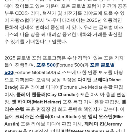
대에
접어들고 있는 가운데 포춘
글로벌
포럼이
민간과
공공
부문
CEO
와
리더
,
혁신가
및
비전가를
리야드에
모을 수 있
어
자랑스럽다
"면서 "사우디아라비아는
2025년
역동적인
문화적
·
경제적
변화의
중심에
서
있다
.
우리는
글로벌
비즈
니스의
다음
장을
써 내려갈
중요한
대화와
거래를
촉진할
수 있기를
기대한다
"고 말했다.
2025
글로벌
포럼
프로그램은
수상
경력이
있는
포춘
기자
들이
진행하며
,
포춘
500
(Fortune 500)
과
포춘
글로벌
500
(Fortune Global 500)
리스트에
대한
연중
보도를
바탕
으로
기획된다
.
포럼의
공동
의장은
다이앤
브래디
(
Diane
Brady
)
포춘
라이브
미디어
(Fortune Live Media)
총괄
편집
이사
,
클레이
챈들러
(
Clay Chandler
)
포춘
아시아
총괄
편집
장
,
맷
하이머
(
Matt Heimer
)
포춘
특집 기사
총괄
편집장
,
앨
리슨
숀텔
포춘
편집장
겸
최고
콘텐츠
책임자가 맡는다
. 이
들에
크리스틴
스톨러
(
Kristin Stoller
)
및
엘리
오스틴
(
Ellie
Austin
)
포춘
라이브
미디어 편집
이사
,
제레미
칸
(
Jeremy
Kahn
)
포춘
AI
편집장
,
피터
반햄
(
Peter Vanham
)
포춘
리더