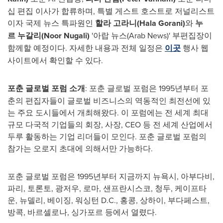
십
편집
이사가
합류하며
,
특별
게스트
호스트로
저널리스트
이자
국제
뉴스
특파원인
할라
고라니
(
Hala Gorani
)
와
누
르
누갈리
(Noor Nugali)
'아랍
뉴스
(Arab News)
'
부편집장이
함께할
예정이다
.
자세한
내용과
전체
일정은
이곳
행사
웹
사이트에서
확인할
수
있다
.
포춘 글로벌 포럼 소개
:
포춘
글로벌
포럼은
1995
년부터
포
춘의
편집자들이
글로벌
비즈니스의
역동적인
최전선에
있
는
주요
도시들에서
개최해왔다
.
이
포럼에는
전
세계
최대
규모
다국적
기업들의
회장
,
사장
, CEO
등
전
세계
산업에서
두루 활동하는
기업
리더들이
모인다
.
포춘
글로벌
포럼의
참가는
오로지 초대에
의해서만
가능하다
.
포춘
글로벌
포럼은
1995
년부터 지금까지
뉴욕시
,
아부다비
,
파리
,
토론토
,
광저우
,
로마
,
샌프란시스코
,
청두
,
케이프타
운
,
뉴델리
,
베이징
,
워싱턴
D.C.,
홍콩
,
상하이
,
부다페스트
,
방콕
,
바르셀로나
,
싱가포르
등에서 열렸다
.