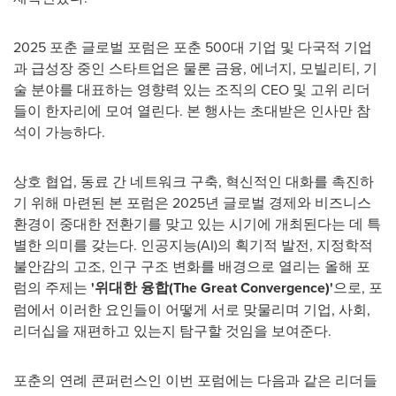
2025
포춘
글로벌
포럼은
포춘
500
대
기업
및
다국적
기업
과
급성장
중인
스타트업은 물론
금융
,
에너지
,
모빌리티
,
기
술
분야를
대표하는
영향력
있는
조직의
CEO
및
고위
리더
들이
한자리에
모여
열린다
. 본 행사는 초대받은 인사만 참
석이
가능하다
.
상호 협업
,
동료
간
네트워크
구축
,
혁신적인
대화를
촉진하
기
위해 마련된 본 포럼은
2025년 글로벌
경제와
비즈니스
환경이 중대한
전환기를 맞고 있는 시기에 개최된다는 데 특
별한 의미를 갖는다
.
인공지능
(AI)의 획기적 발전, 지정학적
불안감의 고조
,
인구
구조
변화를 배경으로 열리는 올해 포
럼의 주제는
'위대한 융합(The Great Convergence)'
으로
,
포
럼에서 이러한
요인들이
어떻게
서로 맞물리며
기업
,
사회
,
리더십을
재편하고
있는지
탐구할 것임을 보여준다
.
포춘의
연례
콘퍼런스인
이번
포럼에는
다음과
같은
리더들