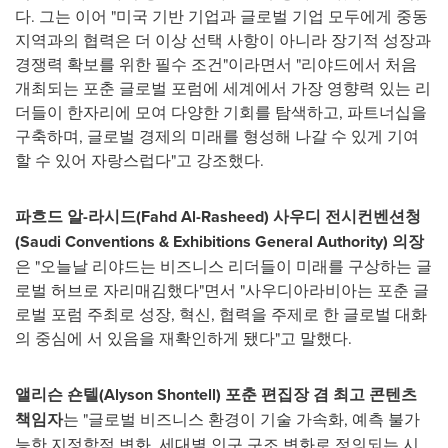
다. 그는 이어 "미국
기반
기업과
글로벌
기업
모두에게
중동
지역과의
협력은
더
이상
선택
사항이
아니라
장기적
성장과
경쟁력
확보를
위한 필수 조건
"이라면서 "리야드에서
처음
개최되는
포춘
글로벌
포럼에
세계에서
가장
영향력
있는
리
더들이
한자리에
모여 다양한
기회를
탐색하고
,
파트너십을
구축하며
,
글로벌
경제의
미래를 형성해 나갈 수 있게
기여
할 수 있어
자랑스럽다
"고 강조했다.
파흐드
알
-
라시드
(
Fahd Al-Rasheed
)
사우디 전시컨벤션청
(
Saudi Conventions & Exhibitions General Authority) 의장
은
"오늘날
리야드는
비즈니스
리더들이
미래를
구상하는
글
로벌
허브로
자리매김했다
"면서 "사우디아라비아는
포춘
글
로벌
포럼 주최로
성장
,
혁신
,
협력을
주제로
한
글로벌
대화
의
중심에
서
있음을
재확인하게 됐다
"고 말했다.
앨리슨
숀텔
(
Alyson Shontell
) 포춘
편집장
겸
최고 콘텐츠
책임자
는
"
글로벌
비즈니스
환경이
기술
가속화
,
예측
불가
능한
지정학적
변화
,
세대별
인구
구조
변화로
정의되는
시