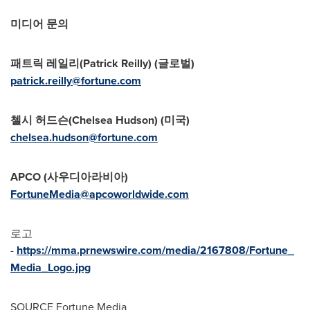
미디어 문의
패트릭 레일리
(
Patrick Reilly
) (
글로벌
)
patrick.reilly@fortune.com
첼시 허드슨
(
Chelsea Hudson
)
(
미국
)
chelsea.hudson@fortune.com
APCO (
사우디아라비아
)
FortuneMedia@apcoworldwide.com
로고
-
https://mma.prnewswire.com/media/2167808/Fortune_
Media_Logo.jpg
SOURCE Fortune Media