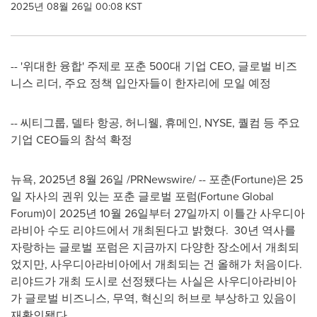
2025년 08월 26일 00:08 KST
-- '위대한
융합
'
주제로
포춘
500
대
기업
CEO,
글로벌
비즈
니스
리더
,
주요
정책
입안자들이
한자리에
모일
예정
-- 씨티그룹
,
델타
항공
,
허니웰
,
휴메인
, NYSE,
퀄컴
등
주요
기업
CEO들의 참석 확정
뉴욕
,
2025년 8월 26일
/PRNewswire/ --
포춘
(Fortune)은 25
일
자사의
권위
있는
포춘
글로벌
포럼
(
Fortune Global
Forum
)이
2025
년
10
월
26
일부터
27
일까지
이틀간
사우디아
라비아
수도 리야드에서
개최된다고 밝혔다
. 30
년
역사를
자랑하는
글로벌
포럼은
지금까지 다양한
장소에서
개최되
었지만
,
사우디아라비아에서
개최되는 건 올해가 처음이다
.
리야드가 개최 도시로 선정됐다는 사실은 사우디아라비아
가
글로벌
비즈니스
,
무역
,
혁신의
허브로
부상하고
있음이
재확인됐다
.