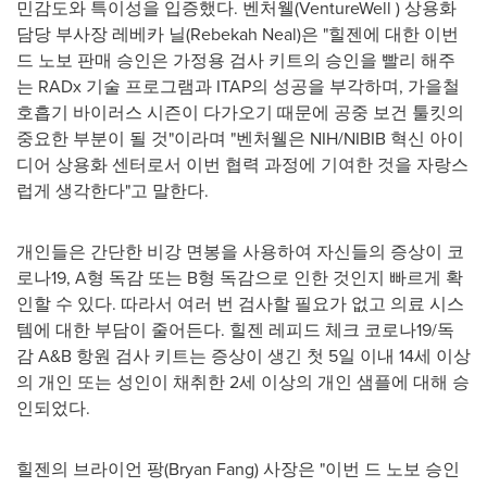
민감도와 특이성을 입증했다. 벤처웰(VentureWell ) 상용화
담당 부사장 레베카 닐(
Rebekah Neal
)은 "힐젠에 대한 이번
드 노보 판매 승인은 가정용 검사 키트의 승인을 빨리 해주
는 RADx 기술 프로그램과 ITAP의 성공을 부각하며, 가을철
호흡기 바이러스 시즌이 다가오기 때문에 공중 보건 툴킷의
중요한 부분이 될 것"이라며 "벤처웰은 NIH/NIBIB 혁신 아이
디어 상용화 센터로서 이번 협력 과정에 기여한 것을 자랑스
럽게 생각한다"고 말한다.
개인들은 간단한 비강 면봉을 사용하여 자신들의 증상이 코
로나19, A형 독감 또는 B형 독감으로 인한 것인지 빠르게 확
인할 수 있다. 따라서 여러 번 검사할 필요가 없고 의료 시스
템에 대한 부담이 줄어든다. 힐젠 레피드 체크 코로나19/독
감 A&B 항원 검사 키트는 증상이 생긴 첫 5일 이내 14세 이상
의 개인 또는 성인이 채취한 2세 이상의 개인 샘플에 대해 승
인되었다.
힐젠의 브라이언 팡(
Bryan Fang
) 사장은 "이번 드 노보 승인