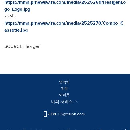
https://mma.prnewswire.com/media/2525269/HealgenLo
go_Logo.jpg
사진 -
https://mma.prnewswire.com/media/2525270/Combo_C
assette.jpg
SOURCE Healgen
연락처
제품
어바웃
나의 서비스
APACCS@cision.com