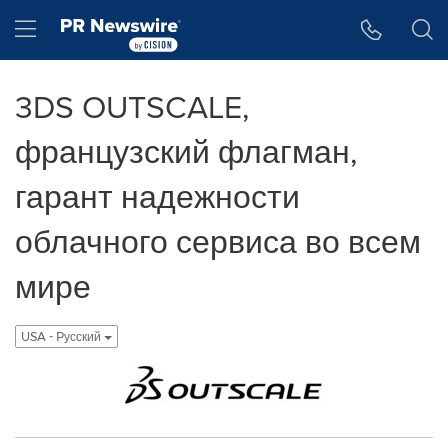
Accessibility Statement
Skip Navigation
Hamburger menu
3DS OUTSCALE,
французский флагман,
гарант надежности
облачного сервиса во всем
мире
USA - Pусский