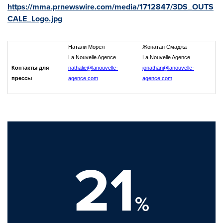
https://mma.prnewswire.com/media/1712847/3DS_OUTS
CALE_Logo.jpg
Натали Морел
Жонатан Смаджа
La Nouvelle Agence
La Nouvelle Agence
Контакты для
nathalie@lanouvelle-
jonathan@lanouvelle-
прессы
agence.com
agence.com
21
%