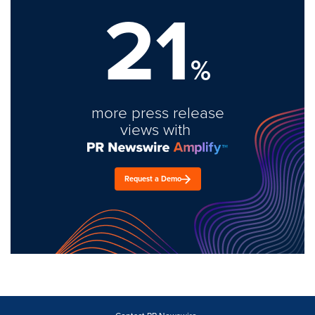
21
%
more press release
views with
Request a Demo