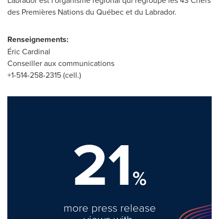
Labrador
est l'organisme régional qui regroupe les 43 Chefs
des Premières Nations du Québec et du
Labrador
.
Renseignements:
Éric Cardinal
Conseiller aux communications
+1-514-258-2315 (cell.)
21
%
more press release