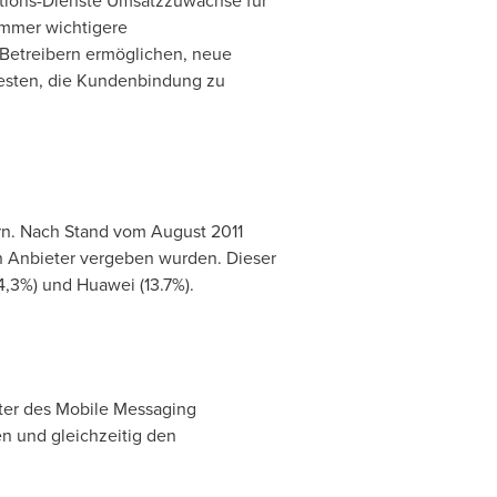
ations-Dienste Umsatzzuwächse für
immer wichtigere
 Betreibern ermöglichen, neue
testen, die Kundenbindung zu
ern. Nach Stand vom
August 2011
an Anbieter vergeben wurden. Dieser
4,3%) und Huawei (13.7%).
iter des Mobile Messaging
en und gleichzeitig den