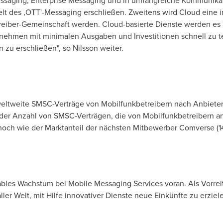
Messaging, Enterprise Messaging und in umfangreiche Kommunik
lt des ‚OTT'-Messaging erschließen. Zweitens wird Cloud eine 
etreiber-Gemeinschaft werden. Cloud-basierte Dienste werden es
rnehmen mit minimalen Ausgaben und Investitionen schnell zu 
zu erschließen", so Nilsson weiter.
weltweite SMSC-Verträge von Mobilfunkbetreibern nach Anbiet
i der Anzahl von SMSC-Verträgen, die von Mobilfunkbetreibern 
o hoch wie der Marktanteil der nächsten Mitbewerber Comverse (1
itables Wachstum bei Mobile Messaging Services voran. Als Vorre
ler Welt, mit Hilfe innovativer Dienste neue Einkünfte zu erziel