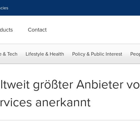
cies
ducts
Contact
e & Tech
Lifestyle & Health
Policy & Public Interest
Peop
ltweit größter Anbieter v
rvices anerkannt