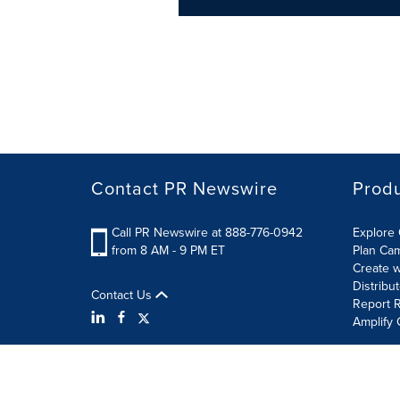
Contact PR Newswire
Prod
Call PR Newswire at 888-776-0942
Explore 
from 8 AM - 9 PM ET
Plan Ca
Create w
Distribu
Contact Us
Report R
Amplify 