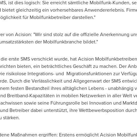
MS, ist dies logisch: Sie erreicht sämtliche Mobilfunk-Kunden, se
ietet gleichzeitig ein vorhersehbares Anwendererlebnis. Firm
lichkeit für Mobilfunkbetreiber darstellen."
er von Acision: "Wir sind stolz auf die offizielle Anerkennung un
umsatzstärksten der Mobilfunkbranche bildet."
 die erste SMS verschickt wurde, hat Acision Mobilfunkbetreiber
richten bieten, ein beträchtliches Geschäft zu machen. Der Anbi
e risikolose Integrations- und Migrationsfunktionen zur Verfüg
de. Durch die Verlässlichkeit und Allgegenwart der SMS entwicke
nem festen Bestandteil ihres alltäglichen Lebens - unabhängig 
und Breitband-Kapazitäten in mobilen Netzwerken in aller Welt v
 Fachwissen sowie seine Führungsrolle bei Innovation und Mark
und Betreiber dabei unterstützt, ihre Wettbewerbsposition durch
 stärken.
ne Maßnahmen ergriffen: Erstens ermöglicht Acision Mobilfunk