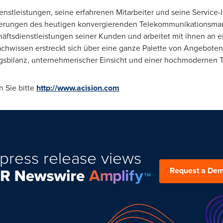
nstleistungen, seine erfahrenen Mitarbeiter und seine Service-
rungen des heutigen konvergierenden Telekommunikationsmarkte
häftsdienstleistungen seiner Kunden und arbeitet mit ihnen an 
chwissen erstreckt sich über eine ganze Palette von Angeboten
olgsbilanz, unternehmerischer Einsicht und einer hochmodernen T
 Sie bitte
http://www.acision.com
press release views
Request a De