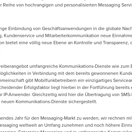
r Reihe von hochrangigen und personalisierten Messaging Serv
 enge Einbindung von Geschäftsanwendungen in die globale Nachr
g, Kundenservice und Mitarbeiterkommunikation neue Einnahme
 bietet eine völlig neue Ebene an Kontrolle und Transparenz, d
.
reiberangebot umfangreiche Kommunikations-Dienste wie zum B
öglichkeiten in Verbindung mit dem bereits gewonnenen Kunden
meinschaft gibt Mobilfunkbetreibern ein einzigartiges Service
eidender Erfolgsfaktor liegt hierbei in der Fortführung bereits
für IP-Anwender. Gleichzeitig wird hier die Übertragung von S
e neuen Kommunikations-Dienste sichergestellt.
egendes Jahr für den Messaging-Markt zu werden, wir rechnen mit
 Messaging weltweit an Umfang zunehmen und noch höhere Einn