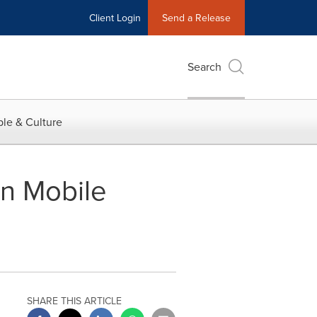
Client Login
Send a Release
Search
le & Culture
on Mobile
SHARE THIS ARTICLE