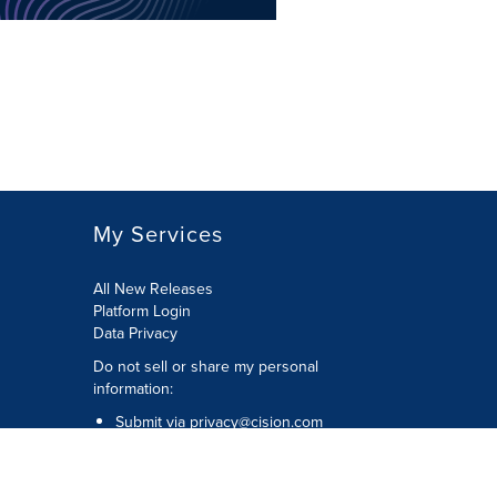
My Services
All New Releases
Platform Login
Data Privacy
Do not sell or share my personal
information
:
Submit via
privacy@cision.com
Call Privacy toll-free:
877-297-8921