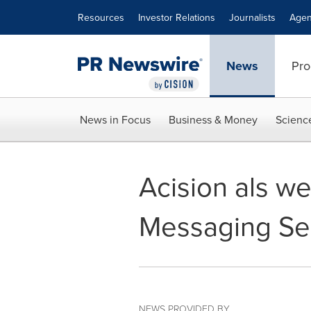
Accessibility Statement
Skip Navigation
Resources
Investor Relations
Journalists
Agen
News
Pro
News in Focus
Business & Money
Scienc
Acision als we
Messaging Se
NEWS PROVIDED BY