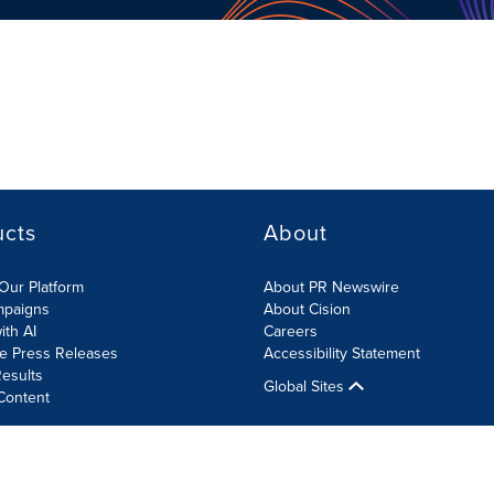
ucts
About
Our Platform
About PR Newswire
mpaigns
About Cision
ith AI
Careers
te Press Releases
Accessibility Statement
esults
Global Sites
Content