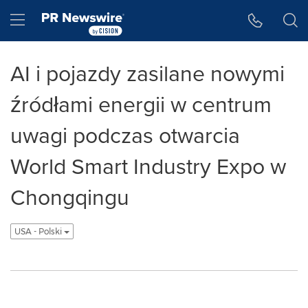
Accessibility Statement
Skip Navigation
Hamburger menu
AI i pojazdy zasilane nowymi
źródłami energii w centrum
uwagi podczas otwarcia
World Smart Industry Expo w
Chongqingu
USA - Polski