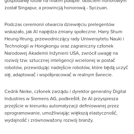
gospodarkę lotów na niskim pułapie. Gościem honorowym
został Singapur, a prowincją honorową - Syczuan.
Podczas ceremonii otwarcia dziewięciu prelegentów
wskazało, jak AI napędza zmiany społeczne.
Harry Shum
Heung-Yeung
, przewodniczący rady Uniwersytetu Nauki i
Technologii w Hongkongu oraz zagraniczny członek
Narodowej Akademii Inżynierii
USA
, zwrócił uwagę na
rozwój tzw. sztucznej inteligencji wcielonej w postać
robotów, przewidując nadejście robotów, które będą uczyć
się, adaptować i współpracować w realnym świecie.
Cedrik Neike
, członek zarządu i dyrektor generalny Digital
Industries w Siemens AG, podkreślił, że AI przyspiesza
przejście w kierunku automatyzacji definiowanej przez
oprogramowanie, umożliwiając większą elastyczność,
wydajność i zrównoważony rozwój branży.