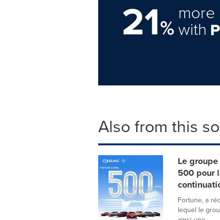
21
more 
%
with
Also from this s
Le groupe
500 pour l
continuati
Fortune, a r
lequel le gro
ainsi une...