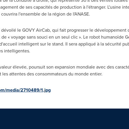
 de la conduite à droite, qui représente 30% des ventes totales
ement de ses capacités de production à l'étranger. L'usine int
, couvrira l'ensemble de la région de l'ANASE.
t dévoilé le GOVY AirCab, qui fait progresser le développemen
t de « voyage sans souci en un seul clic ». Le robot humanoïde 
accueil intelligent sur le stand. Il sera appliqué à la sécurité p
s intelligentes.
aleur élevée, poursuit son expansion mondiale avec des caractér
nt les attentes des consommateurs du monde entier.
om/media/2710489/1.jpg