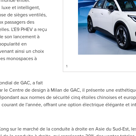
 monde entier.
uxe et intelligent,
se de sièges ventilés,
aux passagers des
lles. L'E9 PHEV a reçu
de son lancement à
popularité en
enant ainsi un choix
 des monospaces à
1
ndial de GAC, a fait
ar le Centre de design à
Milan
de GAC, il présente une esthétiqu
Répondant aux normes de sécurité cinq étoiles chinoises et euro
 courant de l'année, offrant une option électrique élégante et 
Kong
sur le marché de la conduite à droite en Asie du Sud-Est, le