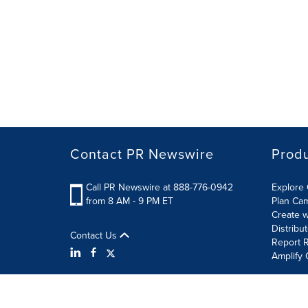
Contact PR Newswire
Prod
Call PR Newswire at 888-776-0942
Explore 
from 8 AM - 9 PM ET
Plan Ca
Create w
Distribu
Contact Us
Report R
Amplify 