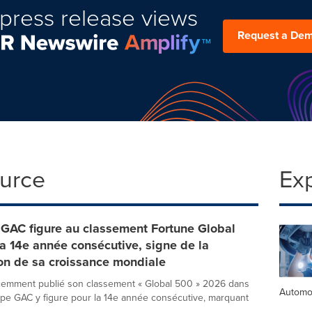
press release views
Request a De
ource
Ex
 GAC figure au classement Fortune Global
a 14e année consécutive, signe de la
on de sa croissance mondiale
écemment publié son classement « Global 500 » 2026 dans
Automo
upe GAC y figure pour la 14e année consécutive, marquant