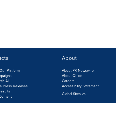
ucts
About
Our Platform
About PR Newswire
mpaigns
About Cision
ith AI
Careers
te Press Releases
Accessibility Statement
esults
Global Sites
Content