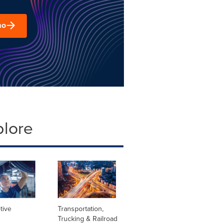
mo
plore
tive
Transportation,
Trucking & Railroad