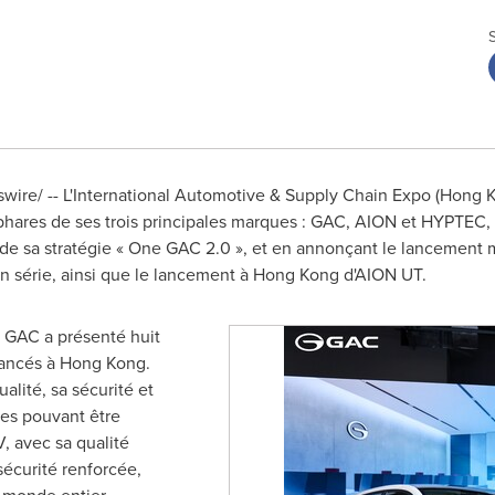
ire/ -- L'International Automotive & Supply Chain Expo (
Hong 
phares de ses trois principales marques : GAC, AION et HYPTEC,
de sa stratégie « One GAC 2.0 », et en annonçant le lancement
n série, ainsi que le lancement à
Hong Kong
d'AION UT.
, GAC a présenté huit
lancés à
Hong Kong
.
alité, sa sécurité et
ges pouvant être
V, avec sa qualité
sécurité renforcée,