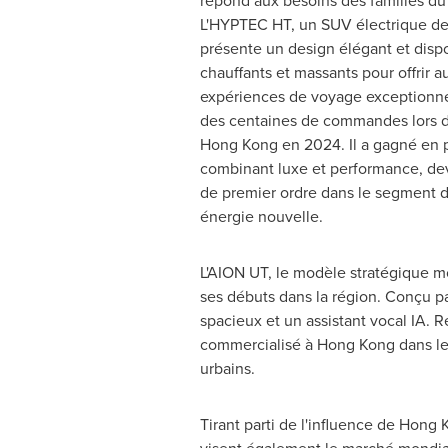
répond aux besoins des familles du
L'HYPTEC HT, un SUV électrique de l
présente un design élégant et dispo
chauffants et massants pour offrir 
expériences de voyage exceptionne
des centaines de commandes lors 
Hong Kong
en 2024. Il a gagné en 
combinant luxe et performance, dev
de premier ordre dans le segment
énergie nouvelle.
L'AION UT, le modèle stratégique mo
ses débuts dans la région. Conçu p
spacieux et un assistant vocal IA. 
commercialisé à
Hong Kong
dans le
urbains.
Tirant parti de l'influence de
Hong 