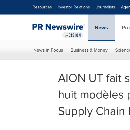
Accessibility Statement
Skip Navigation
Resources
Investor Relations
Journalists
Agen
News
Pro
News in Focus
Business & Money
Scienc
AION UT fait 
huit modèles p
Supply Chain