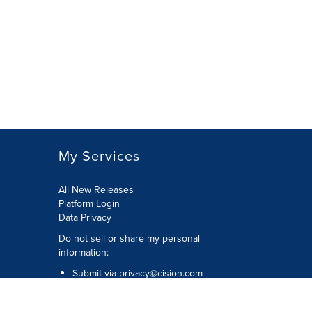
My Services
All New Releases
Platform Login
Data Privacy
Do not sell or share my personal
information
:
Submit via
privacy@cision.com
Call Privacy toll-free:
877-297-8921