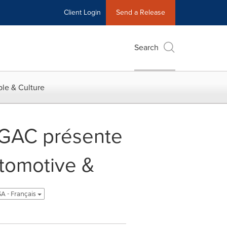
Client Login
Send a Release
Search
le & Culture
 GAC présente
utomotive &
A - Français