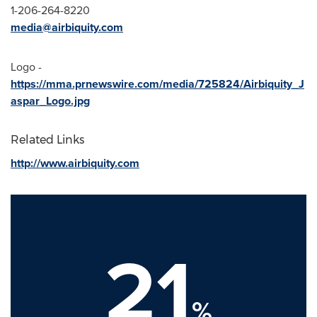
1-206-264-8220
media@airbiquity.com
Logo -
https://mma.prnewswire.com/media/725824/Airbiquity_J
aspar_Logo.jpg
Related Links
http://www.airbiquity.com
21
%