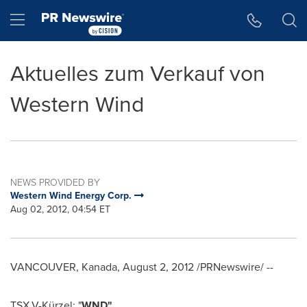
Accessibility Statement
Skip Navigation
Hamburger menu
Aktuelles zum Verkauf von
Western Wind
NEWS PROVIDED BY
Western Wind Energy Corp.
Aug 02, 2012, 04:54 ET
VANCOUVER
, Kanada,
August 2, 2012
/PRNewswire/ --
TSX.V-Kürzel: "
WND
"