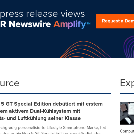
press release views
Request a De
ource
Ex
5 GT Special Edition debütiert mit erstem
gem aktivem Dual-Kühlsystem mit
ts- und Luftkühlung seiner Klasse
ochgradig personalisierte Lifestyle-Smartphone-Marke, hat
Comput
g des nubia Neo 5 GT Special Edition angekündigt, der