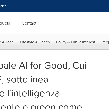
cies
ducts
Contact
e & Tech
Lifestyle & Health
Policy & Public Interest
Peop
bale AI for Good, Cui
, sottolinea
ll'intelligenza
ficiente e green come