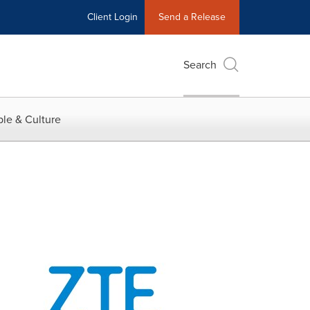
Client Login
Send a Release
Search
le & Culture