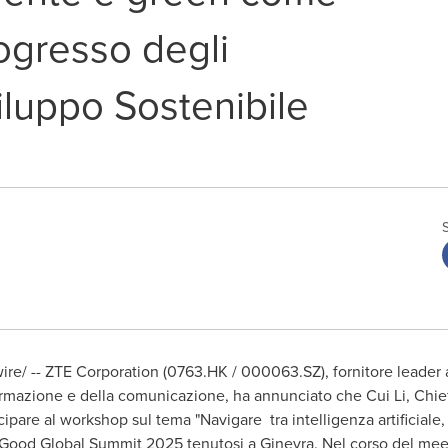
ogresso degli
viluppo Sostenibile
e/ -- ZTE Corporation (0763.HK / 000063.SZ), fornitore leader a 
nformazione e della comunicazione, ha annunciato che
Cui Li
, Chi
tecipare al workshop sul tema "Navigare tra intelligenza artificial
or Good Global Summit 2025 tenutosi a Ginevra. Nel corso del meet