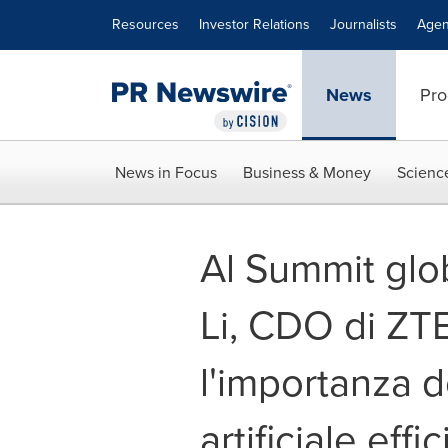
Accessibility Statement
Skip Navigation
Resources
Investor Relations
Journalists
Agen
News
Pro
News in Focus
Business & Money
Scienc
Al Summit glo
Li, CDO di ZTE
l'importanza de
artificiale ef