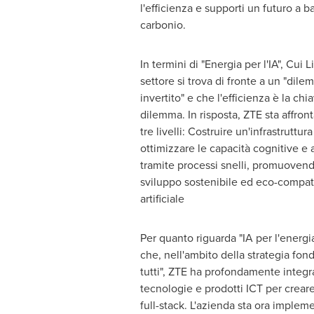
l'efficienza e supporti un futuro a b
carbonio.
In termini di "Energia per l'IA", Cui L
settore si trova di fronte a un "dile
invertito" e che l'efficienza è la chi
dilemma. In risposta, ZTE sta affron
tre livelli:
Costruire un'infrastruttur
ottimizzare le capacità cognitive e 
tramite processi snelli, promuoven
sviluppo sostenibile ed eco-compatib
artificiale
Per quanto riguarda "IA per l'energia
che, nell'ambito della strategia fon
tutti", ZTE ha profondamente integra
tecnologie e prodotti ICT per creare 
full-stack. L'azienda sta ora impleme