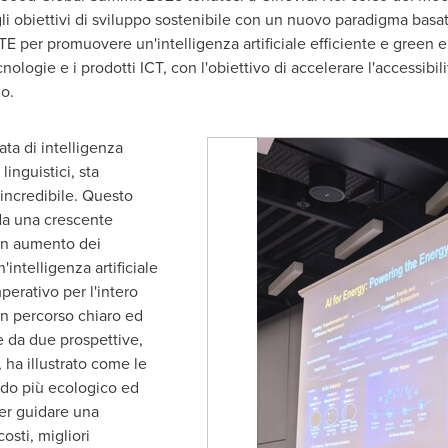
gli obiettivi di sviluppo sostenibile con un nuovo paradigma basato s
i ZTE per promuovere un'intelligenza artificiale efficiente e green 
ecnologie e i prodotti ICT, con l'obiettivo di accelerare l'accessibil
o.
ta di intelligenza
linguistici, sta
incredibile. Questo
a una crescente
 un aumento dei
ntelligenza artificiale
perativo per l'intero
 un percorso chiaro ed
e da due prospettive,
, ha illustrato come le
odo più ecologico ed
 per guidare una
osti, migliori