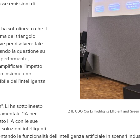
asse emissioni di
i ha sottolineato che il
mma del triangolo
ave per risolvere tale
tando la questione su
a performante,
amplificare l'impatto
do insieme uno
ile dell'intelligenza
", Li ha sottolineato
ZTE CDO Cui Li Highlights Efficient and Green 
damentale "IA per
to l'IA con le sue
soluzioni intelligenti
ntando le funzionalità dell'intelligenza artificiale in scenari indu