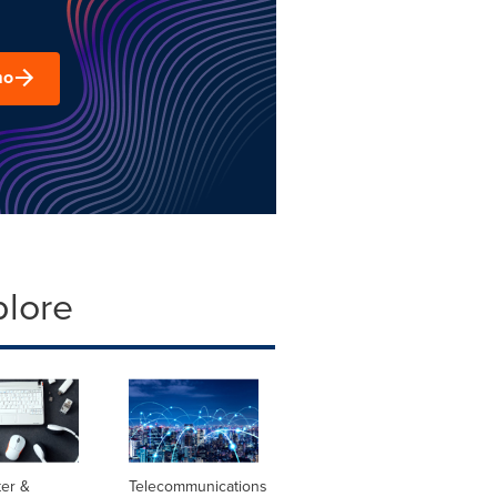
mo
plore
er &
Telecommunications