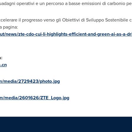
uadagni operativi e un percorso a basse emissioni di carbonio pe
ccelerare il progresso verso gli Obiettivi di Sviluppo Sostenibil
la pagina:
/news/zte-cdo-cui-li-highlights-efficient-and-green-ai-as-a-dri
a:
.cn
m/media/2729423/photo.jpg
om/media/2601626/ZTE_Logo.jpg