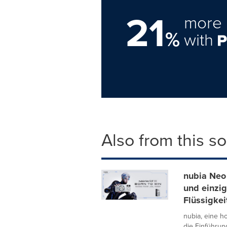
21
more 
%
with
Also from this s
nubia Neo 
und einzi
Flüssigkei
nubia, eine h
die Einführun