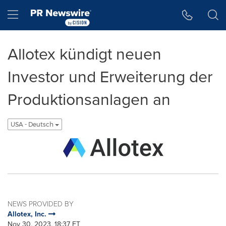
Accessibility Statement
Skip Navigation
Hamburger menu
Allotex kündigt neuen
Investor und Erweiterung der
Produktionsanlagen an
USA - Deutsch
NEWS PROVIDED BY
Allotex, Inc.
Nov 30, 2023, 18:37 ET