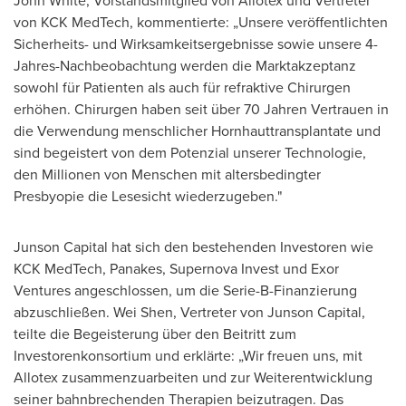
John White
, Vorstandsmitglied von Allotex und Vertreter
von KCK MedTech, kommentierte: „Unsere veröffentlichten
Sicherheits- und Wirksamkeitsergebnisse sowie unsere 4-
Jahres-Nachbeobachtung werden die Marktakzeptanz
sowohl für Patienten als auch für refraktive Chirurgen
erhöhen. Chirurgen haben seit über 70 Jahren Vertrauen in
die Verwendung menschlicher Hornhauttransplantate und
sind begeistert von dem Potenzial unserer Technologie,
den Millionen von Menschen mit altersbedingter
Presbyopie die Lesesicht wiederzugeben."
Junson Capital hat sich den bestehenden Investoren wie
KCK MedTech, Panakes, Supernova Invest und Exor
Ventures angeschlossen, um die Serie-B-Finanzierung
abzuschließen.
Wei Shen
, Vertreter von Junson Capital,
teilte die Begeisterung über den Beitritt zum
Investorenkonsortium und erklärte: „Wir freuen uns, mit
Allotex zusammenzuarbeiten und zur Weiterentwicklung
seiner bahnbrechenden Therapien beizutragen. Das