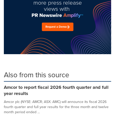
more press release
views with
Request a Demo
Also from this source
Amcor to report fiscal 2026 fourth quarter and full
year results
Amcor plc (NYSE: AMCR; ASX: AMC) will announce its fiscal 2026
fourth quarter and full year results for the three month and twelve
month period ended ...