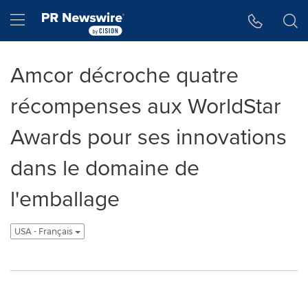
Accessibility Statement
Skip Navigation
Hamburger menu
Amcor décroche quatre
récompenses aux WorldStar
Awards pour ses innovations
dans le domaine de
l'emballage
USA - Français