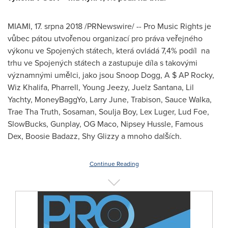
MIAMI
, 17. srpna 2018 /PRNewswire/ -- Pro Music Rights je
vůbec pátou utvořenou organizací pro práva veřejného
výkonu ve Spojených státech, která ovládá 7,4% podíl na
trhu ve Spojených státech a zastupuje díla s takovými
významnými umělci, jako jsou Snoop Dogg, A $ AP Rocky,
Wiz Khalifa
, Pharrell, Young Jeezy, Juelz Santana, Lil
Yachty, MoneyBaggYo,
Larry June
, Trabison, Sauce Walka,
Trae Tha Truth, Sosaman, Soulja Boy,
Lex Luger
, Lud Foe,
SlowBucks, Gunplay, OG Maco,
Nipsey Hussle
, Famous
Dex, Boosie Badazz, Shy Glizzy a mnoho dalších.
Continue Reading