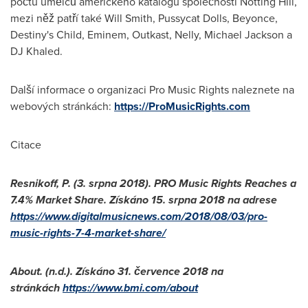
počtu umělců amerického katalogu společnosti Notting Hill,
mezi něž patří také
Will Smith
, Pussycat Dolls, Beyonce,
Destiny's Child, Eminem, Outkast, Nelly,
Michael Jackson
a
DJ Khaled.
Další informace o organizaci Pro Music Rights naleznete na
webových stránkách:
https://ProMusicRights.com
Citace
Resnikoff, P. (3. srpna 2018). PRO Music Rights Reaches a
7.4% Market Share. Získáno 15. srpna 2018 na adrese
https://www.digitalmusicnews.com/2018/08/03/pro-
music-rights-7-4-market-share/
About. (n.d.). Získáno 31. července 2018 na
stránkách
https://www.bmi.com/about