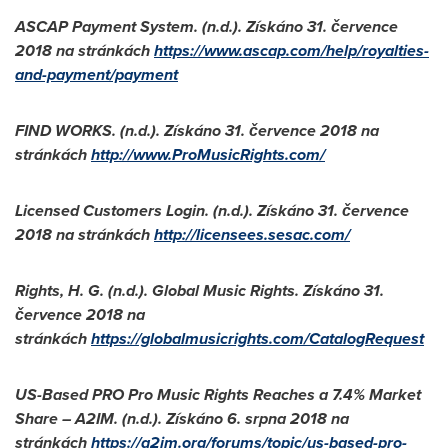
ASCAP Payment System. (n.d.). Získáno 31. července
2018 na stránkách
https://www.ascap.com/help/royalties-
and-payment/payment
FIND WORKS. (n.d.). Získáno 31. července 2018 na
stránkách
http://www.ProMusicRights.com/
Licensed Customers Login. (n.d.). Získáno 31. července
2018 na stránkách
http://licensees.sesac.com/
Rights, H. G. (n.d.). Global Music Rights. Získáno 31.
července 2018 na
stránkách
https://globalmusicrights.com/CatalogRequest
US-Based PRO Pro Music Rights Reaches a 7.4% Market
Share – A2IM. (n.d.). Získáno 6. srpna 2018 na
stránkách
https://a2im.org/forums/topic/us-based-pro-