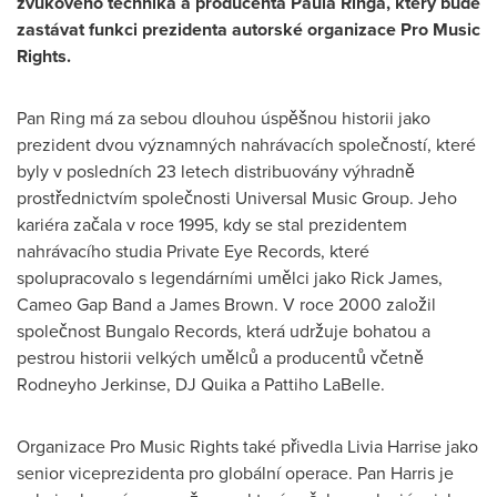
zvukového technika a producenta
Paula Ringa
, který bude
zastávat funkci prezidenta autorské organizace Pro Music
Rights.
Pan Ring má za sebou dlouhou úspěšnou historii jako
prezident dvou významných nahrávacích společností, které
byly v posledních 23 letech distribuovány výhradně
prostřednictvím společnosti Universal Music Group. Jeho
kariéra začala v roce 1995, kdy se stal prezidentem
nahrávacího studia Private Eye Records, které
spolupracovalo s legendárními umělci jako
Rick James
,
Cameo Gap Band a
James Brown
. V roce 2000 založil
společnost
Bungalo Records
, která udržuje bohatou a
pestrou historii velkých umělců a producentů včetně
Rodneyho Jerkinse, DJ Quika a Pattiho LaBelle.
Organizace Pro Music Rights také přivedla
Livia Harrise
jako
senior viceprezidenta pro globální operace. Pan Harris je