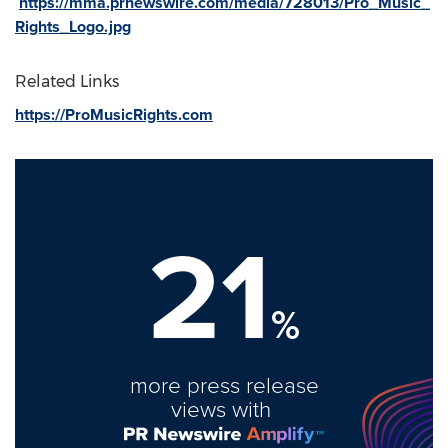
https://mma.prnewswire.com/media/728013/Pro_Music_
Rights_Logo.jpg
Related Links
https://ProMusicRights.com
21
%
more press release
views with