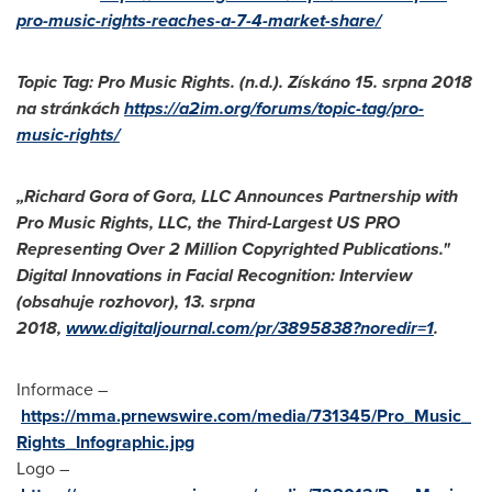
pro-music-rights-reaches-a-7-4-market-share/
Topic Tag: Pro Music Rights. (n.d.). Získáno 15. srpna 2018
na stránkách
https://a2im.org/forums/topic-tag/pro-
music-rights/
„Richard Gora of Gora, LLC Announces Partnership with
Pro Music Rights, LLC, the Third-Largest US PRO
Representing Over 2 Million Copyrighted Publications."
Digital Innovations in Facial Recognition: Interview
(obsahuje rozhovor), 13. srpna
2018,
www.digitaljournal.com/pr/3895838?noredir=1
.
Informace –
https://mma.prnewswire.com/media/731345/Pro_Music_
Rights_Infographic.jpg
Logo –