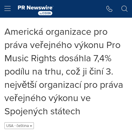
Accessibility Statement
Skip Navigation
Hamburger menu
Americká organizace pro
práva veřejného výkonu Pro
Music Rights dosáhla 7,4%
podílu na trhu, což ji činí 3.
největší organizací pro práva
veřejného výkonu ve
Spojených státech
USA - čeština