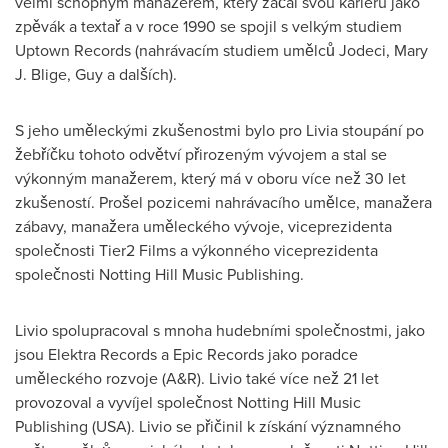
velmi schopným manažerem, který začal svou kariéru jako
zpěvák a textař a v roce 1990 se spojil s velkým studiem
Uptown Records (nahrávacím studiem umělců Jodeci,
Mary
J. Blige
, Guy a dalších).
S jeho uměleckými zkušenostmi bylo pro Livia stoupání po
žebříčku tohoto odvětví přirozeným vývojem a stal se
výkonným manažerem, který má v oboru více než 30 let
zkušeností. Prošel pozicemi nahrávacího umělce, manažera
zábavy, manažera uměleckého vývoje, viceprezidenta
společnosti Tier2 Films a výkonného viceprezidenta
společnosti Notting Hill Music Publishing.
Livio spolupracoval s mnoha hudebními společnostmi, jako
jsou
Elektra Records
a Epic Records jako poradce
uměleckého rozvoje (A&R). Livio také více než 21 let
provozoval a vyvíjel společnost Notting Hill Music
Publishing (
USA
). Livio se přičinil k získání významného