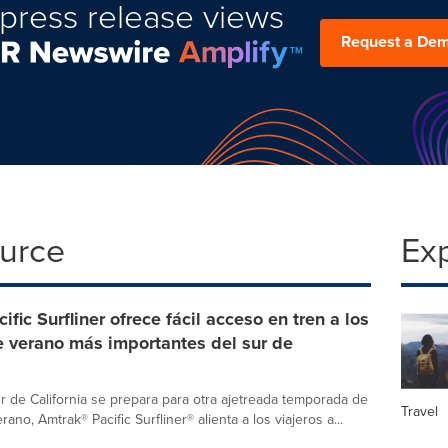
press release views
Request a De
ource
Ex
ific Surfliner ofrece fácil acceso en tren a los
e verano más importantes del sur de
ur de California se prepara para otra ajetreada temporada de
Travel
ano, Amtrak® Pacific Surfliner® alienta a los viajeros a...