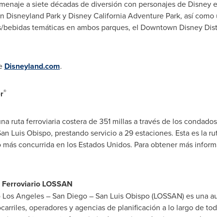
omenaje a siete décadas de diversión con personajes de Disney 
en Disneyland Park y Disney California Adventure Park, así com
/bebidas temáticas en ambos parques, el Downtown Disney Distri
te
Disneyland.com
.
®
r
 una ruta ferroviaria costera de 351 millas a través de los condado
an Luis Obispo
, prestando servicio a 29 estaciones. Esta es la ru
o más concurrida en los Estados Unidos. Para obtener más informac
r Ferroviario LOSSAN
o Los Angeles –
San Diego
–
San Luis Obispo
(LOSSAN) es una au
arriles, operadores y agencias de planificación a lo largo de tod