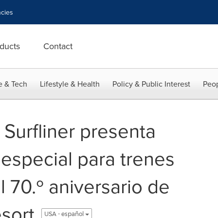
cies
ducts
Contact
e & Tech
Lifestyle & Health
Policy & Public Interest
Peop
 Surfliner presenta
 especial para trenes
 70.º aniversario de
sort
USA - español