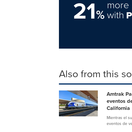
21
more 
%
with
Also from this s
Amtrak Pac
eventos d
California
Mientras el s
eventos de ver