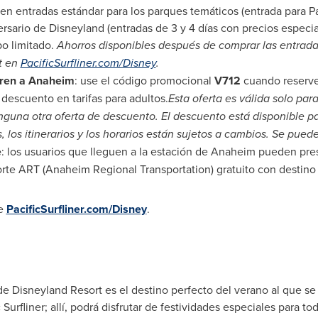
en entradas estándar para los parques temáticos (entrada para
P
ersario de Disneyland (entradas de 3 y 4 días con precios especia
po limitado.
Ahorros disponibles después de comprar las entrada
t en
PacificSurfliner.com/Disney
.
tren a
Anaheim
: use el código promocional
V712
cuando reserve 
escuento en tarifas para adultos.
Esta oferta es válida solo para
una otra oferta de descuento. El descuento está disponible para
s, los itinerarios y los horarios están sujetos a cambios. Se puede
e
: los usuarios que lleguen a la estación de
Anaheim
pueden pres
orte ART (Anaheim Regional Transportation) gratuito con destino
te
PacificSurfliner.com/Disney
.
 de Disneyland Resort es el destino perfecto del verano al que se
Surfliner; allí, podrá disfrutar de festividades especiales para to