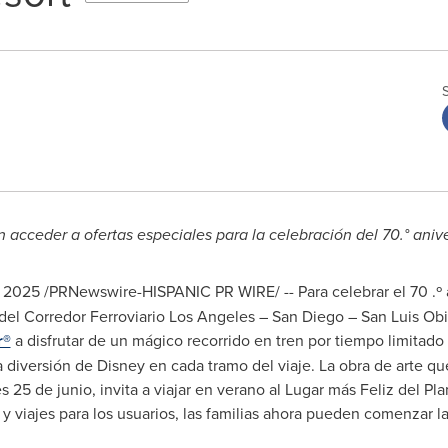
n acceder a ofertas especiales
para la celebración del 70.° ani
e 2025
/PRNewswire-HISPANIC PR WIRE/ -- Para celebrar el 70 .º 
 del Corredor Ferroviario Los Angeles –
San Diego
–
San Luis Ob
r®
a disfrutar de un mágico recorrido en tren por tiempo limitado 
 diversión de Disney en cada tramo del viaje. La obra de arte q
s 25 de junio, invita a viajar en verano al Lugar más
Feliz del Pl
y viajes para los usuarios, las familias ahora pueden comenzar 