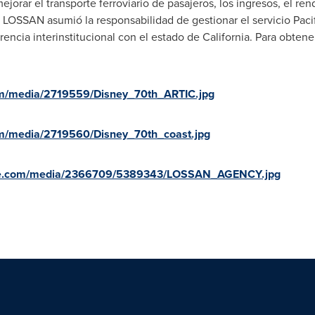
rar el transporte ferroviario de pasajeros, los ingresos, el rend
 LOSSAN asumió la responsabilidad de gestionar el servicio Pacific
encia interinstitucional con el estado de
California
. Para obtene
om/media/2719559/Disney_70th_ARTIC.jpg
m/media/2719560/Disney_70th_coast.jpg
re.com/media/2366709/5389343/LOSSAN_AGENCY.jpg