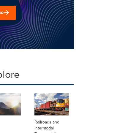
mo
plore
Railroads and
Intermodal