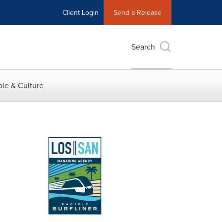
Client Login
Send a Release
Search
le & Culture