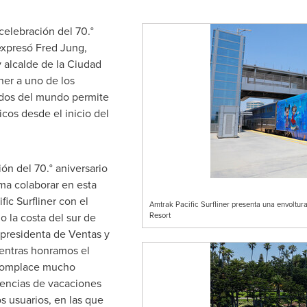
 celebración del 70.°
 expresó
Fred Jung
,
 alcalde de la Ciudad
liner a uno de los
idos del mundo permite
os desde el inicio del
ón del 70.° aniversario
ma colaborar en esta
fic Surfliner con el
Amtrak Pacific Surfliner presenta una envoltur
o la costa del sur de
Resort
epresidenta de Ventas y
ientras honramos el
 complace mucho
iencias de vacaciones
 usuarios, en las que