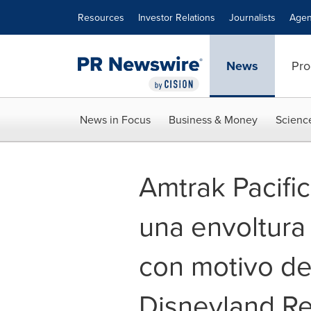
Accessibility Statement
Skip Navigation
Resources
Investor Relations
Journalists
Agen
News
Pro
News in Focus
Business & Money
Scienc
Amtrak Pacific
una envoltura
con motivo del
Disneyland Re