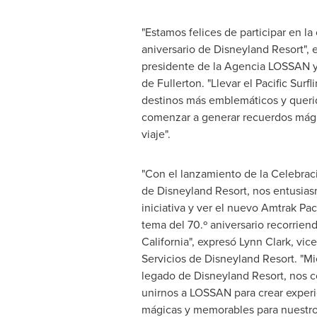
"Estamos felices de participar en la
aniversario de Disneyland Resort",
presidente de la Agencia LOSSAN y
de
Fullerton
. "Llevar el Pacific Surf
destinos más emblemáticos y quer
comenzar a generar recuerdos mágic
viaje".
"Con el lanzamiento de la Celebraci
de Disneyland Resort, nos entusias
iniciativa y ver el nuevo Amtrak Paci
tema del 70.º aniversario recorriend
California
", expresó
Lynn Clark
, vic
Servicios de Disneyland Resort. "M
legado de Disneyland Resort, nos
unirnos a LOSSAN para crear exper
mágicas y memorables para nuestros