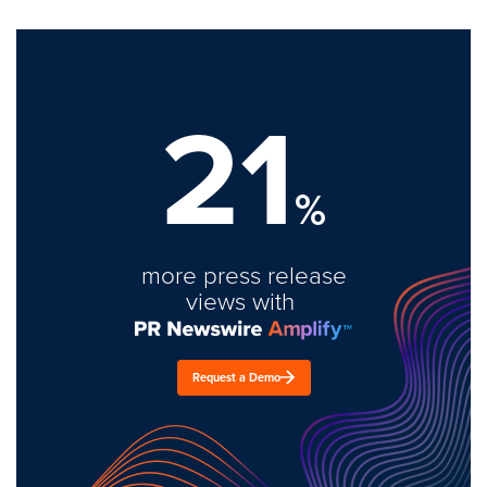
21
%
more press release
views with
Request a Demo