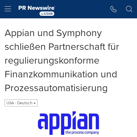
Accessibility Statement
Skip Navigation
Hamburger menu
Appian und Symphony
schließen Partnerschaft für
regulierungskonforme
Finanzkommunikation und
Prozessautomatisierung
USA - Deutsch